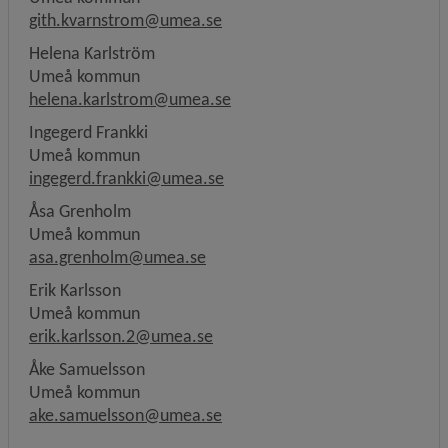
gith.kvarnstrom@umea.se
Helena Karlström
Umeå kommun
helena.karlstrom@umea.se
Ingegerd Frankki
Umeå kommun
ingegerd.frankki@umea.se
Åsa Grenholm
Umeå kommun
asa.grenholm@umea.se
Erik Karlsson
Umeå kommun
erik.karlsson.2@umea.se
Åke Samuelsson
Umeå kommun
ake.samuelsson@umea.se