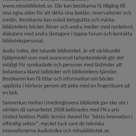
www.minabibliotek.se. Där kan besökarna få tillgång till 
sina egna sidor för att sköta sina boklån, reservationer och 
omlån. Besökarna kan också betygsätta och märka 
bibliotekets böcker, filmer och andra medier med nyckelord, 
diskutera med andra låntagare i öppna forum och kontakta 
bibliotekspersonal.
Audio Index, det talande biblioteket, är ett världsunikt 
hjälpmedel som med avancerad talsyntesteknik gör det 
möjligt för synskadade och personer med läshinder att 
botanisera bland talböcker och bibliotekens tjänster. 
Besökaren kan få titlar och information om böcker 
upplästa i hörlurar genom att peka med en fingerläsare på 
en bok.
Samverkan mellan Umeåregionens bibliotek gav eko ute i 
världen då samarbetet 2008 belönades med FN:s pris 
United Nations Public Service Award
 för "bästa innovation i 
offentlig sektor", mycket tack vare de tekniska 
innovationerna Audioindex och minabibliotek.se.