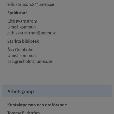
erik.karlsson.2@umea.se
Språkstart
Gith Kvarnström
Umeå kommun
gith.kvarnstrom@umea.se
Stärkta bibliotek
Åsa Grenholm
Umeå kommun
asa.grenholm@umea.se
Arbetsgrupp
Kontaktperson och ordförande
Tommy Bildström