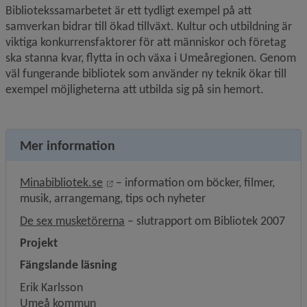
Bibliotekssamarbetet är ett tydligt exempel på att 
samverkan bidrar till ökad tillväxt. Kultur och utbildning är 
viktiga konkurrensfaktorer för att människor och företag 
ska stanna kvar, flytta in och växa i Umeåregionen. Genom 
väl fungerande bibliotek som använder ny teknik ökar till 
exempel möjligheterna att utbilda sig på sin hemort.
Mer information
Länk till annan webbplats, öppnas i nytt
Minabibliotek.se
 – information om böcker, filmer, 
musik, arrangemang, tips och nyheter
, 2.5 MB, öppnas i nytt fönster.
De sex musketörerna
 – slutrapport om Bibliotek 2007
Projekt
Fängslande läsning
Erik Karlsson
Umeå kommun