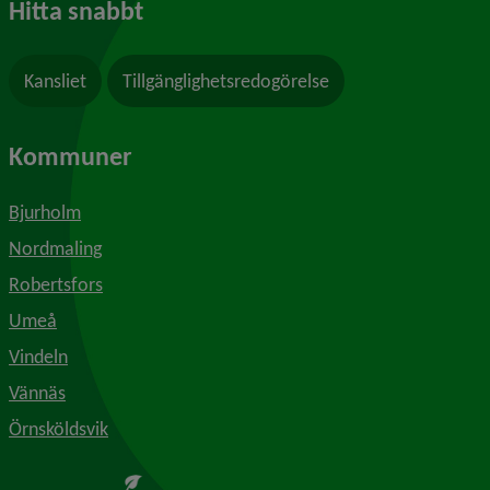
Hitta snabbt
Kansliet
Tillgänglighetsredogörelse
Kommuner
Bjurholm
Nordmaling
Robertsfors
Umeå
Vindeln
Vännäs
Örnsköldsvik