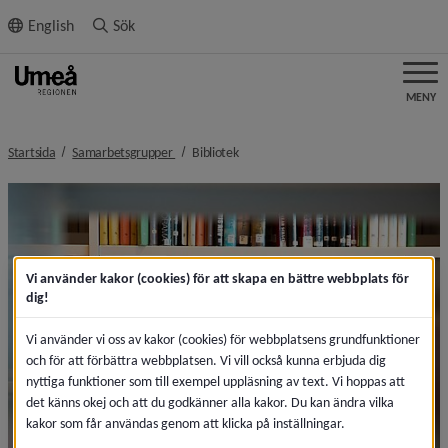
ll innehållet
English
Sök
MENY
nivå i brödsmulenavigeringen
nivå i brödsmulenavigeringen
Startsida
Samarbetsgrupper
Bibliotek
Vi använder kakor (cookies) för att skapa en bättre webbplats för
dig!
Vi använder vi oss av kakor (cookies) för webbplatsens grundfunktioner
och för att förbättra webbplatsen. Vi vill också kunna erbjuda dig
nyttiga funktioner som till exempel uppläsning av text. Vi hoppas att
det känns okej och att du godkänner alla kakor. Du kan ändra vilka
kakor som får användas genom att klicka på inställningar.