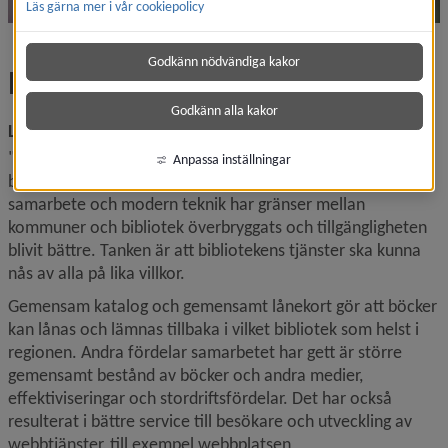
Läs gärna mer i vår cookiepolicy
Godkänn nödvändiga kakor
Bibliotek
Godkänn alla kakor
Låntagare vinner på bibliotekens samarbete
"En för alla, alla för en" är ett ordspråk som passar 
Anpassa inställningar
biblioteken i Umeåregionen. Genom ett framgångsrikt 
samarbete och modern teknik har gränser mellan 
kommuner och bibliotek överbryggats och tillgängligheten 
blivit bättre. Tanken är att bibliotekens tjänster ska kunna 
nås av alla på lika villkor.
Gemensam katalog och gemensamt lånekort gör att böcker 
kan lånas och lämnas tillbaka i vilket bibliotek som helst i 
regionen. Andra fördelar samarbetet har gett är större 
gemensamt bestånd av böcker och andra medier, 
effektiviseringar och stordriftsfördelar. Det har också 
resulterat i bättre service till besökare och utveckling av 
webb­tjänster, till exempel webbplatsen 