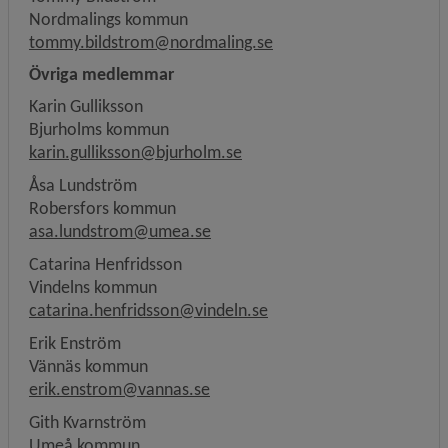
Nordmalings kommun
tommy.bildstrom@nordmaling.se
Övriga medlemmar
Karin Gulliksson
Bjurholms kommun
karin.gulliksson@bjurholm.se
Åsa Lundström
Robersfors kommun
asa.lundstrom@umea.se
Catarina Henfridsson
Vindelns kommun
catarina.henfridsson@vindeln.se
Erik Enström
Vännäs kommun
erik.enstrom@vannas.se
Gith Kvarnström
Umeå kommun