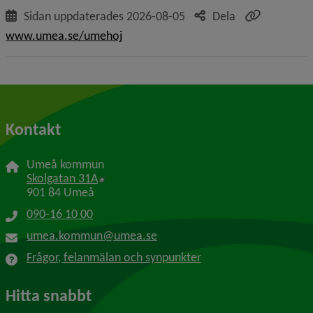
Sidan uppdaterades
2026-08-05
Dela
www.umea.se/umehoj
Kontakt
Umeå kommun
Länk till annan webbplats, öppnas i nytt f
Skolgatan 31A
901 84 Umeå
090-16 10 00
umea.kommun@umea.se
Frågor, felanmälan och synpunkter
Hitta snabbt