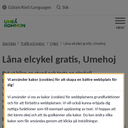
ll innehållet
Giälah/Kieli/Languages
Sök
MENY
nivå i brödsmulenavigeringen
nivå i brödsmulenavigeringen
nivå i brödsmu
Startsida
Trafik och gator
Cykel
Låna elcykel gratis, Umehoj
Låna elcykel gratis, Umehoj
Byt ut bilen en stund och testa en elcykel!
Vi använder kakor (cookies) för att skapa en bättre webbplats för
Du som är 18 år eller äldre kan låna en elcykel eller en 
dig!
vikbar cykel helt gratis i två och en halv vecka. Vi vill 
uppmuntra till hållbara färdsätt året runt och göra det 
Vi använder vi oss av kakor (cookies) för webbplatsens grundfunktioner
enklare att välja cykeln i vardagen. Perfekt för dig som vill 
och för att förbättra webbplatsen. Vi vill också kunna erbjuda dig
testa ett nytt sätt att ta dig fram!
nyttiga funktioner som till exempel uppläsning av text. Vi hoppas att
det känns okej och att du godkänner alla kakor. Du kan ändra vilka
Boka cykel här och hämta ut i cykelbutik
kakor som får användas genom att klicka på inställningar.
Du bokar din cykel via länken nedan och hämtar den sedan i 