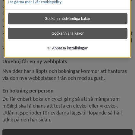
Läs gärna mer i vår cookiepolicy
en cykelbutik. Cyklarna lånas ut på tisdagar och lämnas 
tillbaka en fredag drygt två veckor senare. Det finns både 
Godkänn nödvändiga kakor
elcyklar och vikbara cyklar med och utan el att låna. 
Elcyklar finns att låna hos Intersport på Mariedal och Team 
Sportia på Ersboda. Vikbara cyklar med och utan el finns att 
Godkänn alla kakor
låna hos Sportson i centrum. Varje person kan låna en cykel 
vid ett tillfälle.
Anpassa inställningar
Umehoj får en ny webbplats
Nya tider har släppts och bokningar kommer att hanteras 
via den nya webbplatsen från och med augusti.
En bokning per person
Du får enbart boka en cykel gång så att så många som 
möjligt ska få chans att testa en elcykel eller vikcykel. 
Utlånings­perioder för cyklarna läggs till löpande så håll 
utkik på den här sidan.