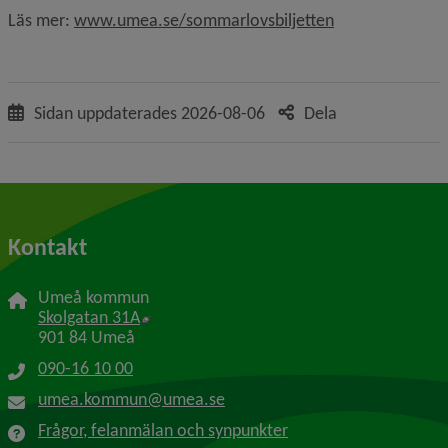
Läs mer: 
www.umea.se/sommarlovsbiljetten
Sidan uppdaterades
2026-08-06
Dela
Kontakt
Umeå kommun
Länk till annan webbplats, öppnas i nytt f
Skolgatan 31A
901 84 Umeå
090-16 10 00
umea.kommun@umea.se
Frågor, felanmälan och synpunkter