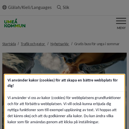
ll innehållet
Giälah/Kieli/Languages
Sök
MENY
nivå i brödsmulenavigeringen
nivå i brödsmulenavigeringen
nivå i
Startsida
Trafik och gator
Nyhetsarkiv
Gratis buss för unga i sommar
Vi använder kakor (cookies) för att skapa en bättre webbplats för
dig!
Vi använder vi oss av kakor (cookies) för webbplatsens grundfunktioner
och för att förbättra webbplatsen. Vi vill också kunna erbjuda dig
nyttiga funktioner som till exempel uppläsning av text. Vi hoppas att
det känns okej och att du godkänner alla kakor. Du kan ändra vilka
kakor som får användas genom att klicka på inställningar.