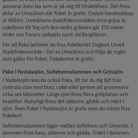
passerar även lax som är på väg till Vindelälven. Det finns 
delar av Umeälven där fisket är gratis. Endast handredskap 
är tillåtet. Umeälvens stadsfiskeområdets övre gräns är 
cykelbron till Teg och den nedre gränsen går 250 meter 
söder om Tuvans sydspets samt vid Bergöbron.
För att fiska behöver du lösa fiskekortet Dagkort Umeå 
Stadsfiskeområde - Del av Umeälven och följa de regler 
som gäller för fisket. Fiskekortet är gratis.
Fiske i Nydalasjön, Sofiehemsdammen och Grössjön
I Nydalasjön kan du också fiska, dit tar du dig lätt från 
centrala stan med buss, cykel eller genom att promenera 
cirka sex kilometer. Längs sjön finns flera grillplatser och 
toaletter. Naturligt finns det abborre, gädda och mört i 
sjön. Även fisket i Nydalasjön är gratis men du måste lösa 
fiskekort.
Sofiehemsdammen ligger mellan Sofiehem och Gimonäs. I 
dammen finns karp, abborre och gädda. Fisket i dammen 