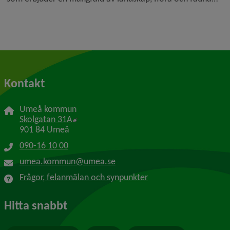
att utforska och njuta av. Oavsett om du är en
äventyrslysten vandrare eller bara vill koppla av finns det
något för dig.
Kontakt
Umeå kommun
Länk till annan webbplats, öppnas i nytt f
Skolgatan 31A
901 84 Umeå
090-16 10 00
umea.kommun@umea.se
Frågor, felanmälan och synpunkter
Hitta snabbt