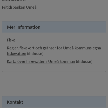
Länk till annan webbplats, öppnas i nytt f
Fritidsbanken Umeå
Mer information
Fiske
Regler, fiskekort och gränser för Umeå kommuns egna 
Länk till annan webbplats, öppnas i nytt fönster
fiskevatten
 (ifiske.se)
Länk till annan web
Karta över fiskevatten i Umeå kommun
 (ifiske.se)
Kontakt