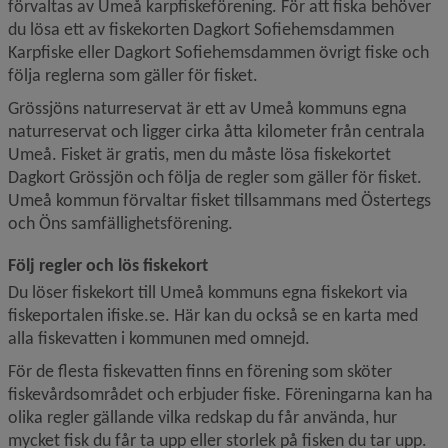
förvaltas av Umeå karpfiskeförening. För att fiska behöver 
du lösa ett av fiskekorten Dagkort Sofiehemsdammen 
Karpfiske eller Dagkort Sofiehemsdammen övrigt fiske och 
följa reglerna som gäller för fisket.
Grössjöns naturreservat är ett av Umeå kommuns egna 
naturreservat och ligger cirka åtta kilometer från centrala 
Umeå. Fisket är gratis, men du måste lösa fiskekortet 
Dagkort Grössjön och följa de regler som gäller för fisket. 
Umeå kommun förvaltar fisket tillsammans med Östertegs 
och Öns samfällighetsförening.
Följ regler och lös fiskekort
Du löser fiskekort till Umeå kommuns egna fiskekort via 
fiskeportalen ifiske.se. Här kan du också se en karta med 
alla fiskevatten i kommunen med omnejd.
För de flesta fiskevatten finns en förening som sköter 
fiskevårdsområdet och erbjuder fiske. Föreningarna kan ha 
olika regler gällande vilka redskap du får använda, hur 
mycket fisk du får ta upp eller storlek på fisken du tar upp. 