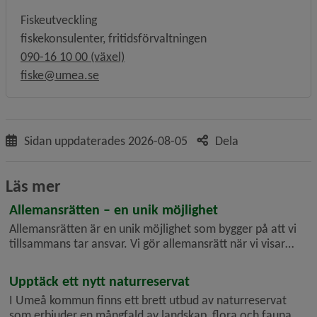
Fiskeutveckling
fiskekonsulenter, fritidsförvaltningen
090-16 10 00 (växel)
fiske@umea.se
Sidan uppdaterades
2026-08-05
Dela
Läs mer
Allemansrätten – en unik möjlighet
Allemansrätten är en unik möjlighet som bygger på att vi
tillsammans tar ansvar. Vi gör allemansrätt när vi visar
hänsyn till djur, natur, markägare och medmänniskor. Det
är lätt att göra allemansrätt!
Upptäck ett nytt naturreservat
I Umeå kommun finns ett brett utbud av naturreservat
som erbjuder en mångfald av landskap, flora och fauna