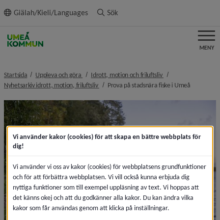
ll innehållet
Giälah/Kieli/Languages
Sök
MENY
nivå i brödsmulenavigeringen
nivå i brödsmulenavi
Startsida
Uppleva och göra
Idrott, motion och friluftsliv
nivå i brödsmulenavigeringen
nivå i bröd
Nyhetsarkiv idrott, motion, friluftsliv
Prova på stadsnära fiske i Umeå
Vi använder kakor (cookies) för att skapa en bättre webbplats för
dig!
Vi använder vi oss av kakor (cookies) för webbplatsens grundfunktioner
och för att förbättra webbplatsen. Vi vill också kunna erbjuda dig
nyttiga funktioner som till exempel uppläsning av text. Vi hoppas att
det känns okej och att du godkänner alla kakor. Du kan ändra vilka
kakor som får användas genom att klicka på inställningar.