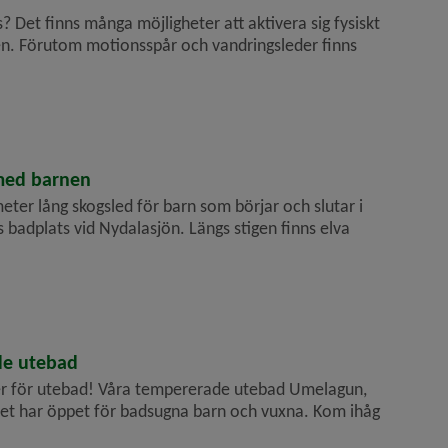
? Det finns många möjligheter att aktivera sig fysiskt
en. Förutom motionsspår och vandringsleder finns
med barnen
eter lång skogsled för barn som börjar och slutar i
ns badplats vid Nydalasjön. Längs stigen finns elva
de utebad
r för utebad! Våra tempererade utebad Umelagun,
et har öppet för badsugna barn och vuxna. Kom ihåg