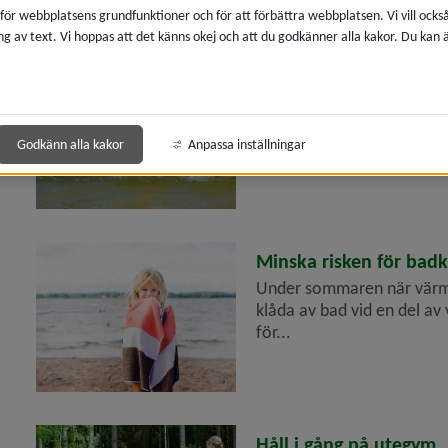
 för webbplatsens grundfunktioner och för att förbättra webbplatsen. Vi vill ocks
ng av text. Vi hoppas att det känns okej och att du godkänner alla kakor. Du kan
2026-07-02
Kontrollera vattnet för
Ta för vana att kontroller
särskilt om du ska bada vi
Godkänn alla kakor
Anpassa inställningar
badplatserna...
2026-07-02
Minska risken för bad
Under sommaren när värmen 
klåda av bad vid en del av 
för...
2026-07-02
Håll i gång på utegym