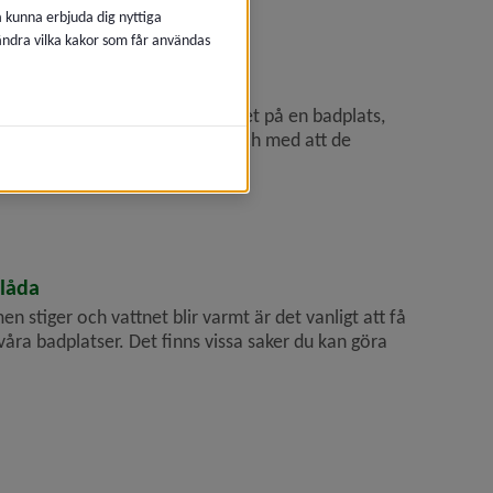
å kunna erbjuda dig nyttiga
 ändra vilka kakor som får användas
st och bada säkert
a botten innan du hoppar i vattnet på en badplats,
d en badplats nära centrum. I och med att de
klåda
stiger och vattnet blir varmt är det vanligt att få
våra badplatser. Det finns vissa saker du kan göra