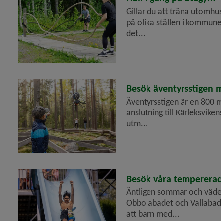
Gillar du att träna utomhus
på olika ställen i kommun
det...
2026-07-02
Besök äventyrsstigen 
Äventyrsstigen är en 800 m
anslutning till Kärleksvike
utm...
2026-07-01
Besök våra temperera
Äntligen sommar och väde
Obbolabadet och Vallabad
att barn med...