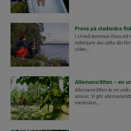
2026-06-25
Prova på stadsnära fis
I Umeå kommun finns ett s
nybörjare ska sätta din fö
söker...
2026-06-25
Allemansrätten – en un
Allemansrätten är en unik 
ansvar. Vi gör allemansrätt
medmänn...