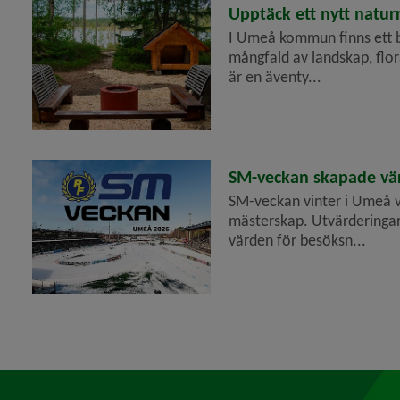
2026-06-25
Upptäck ett nytt natur
I Umeå kommun finns ett b
mångfald av landskap, flor
är en äventy...
2026-06-25
SM-veckan skapade vär
SM-veckan vinter i Umeå v
mästerskap. Utvärderinga
värden för besöksn...