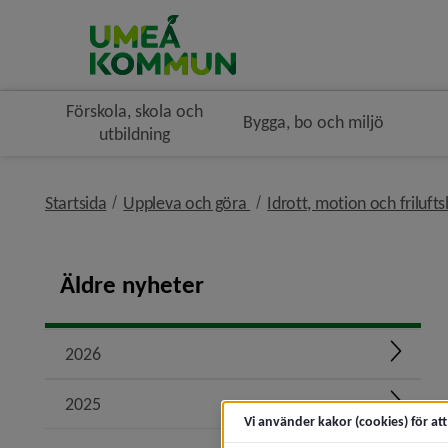
Förskola, skola och
Bygga, bo och miljö
utbildning
nivå i brödsmulenavigeringe
Startsida
Uppleva och göra
Idrott, motion och frilufts
Äldre nyheter
2026
Expand
2025
Expand
Vi använder kakor (cookies) för at