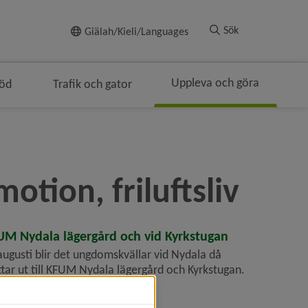
Till innehållet
Sök
Giälah/Kieli/Languages
Uppleva och göra
töd
Trafik och gator
ringen
otion, friluftsliv
M Nydala lägergård och vid Kyrkstugan
i augusti blir det ungdomskvällar vid Nydala då
ttar ut till KFUM Nydala lägergård och Kyrkstugan.