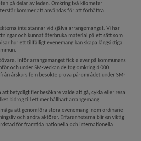
ten på delar av leden. Omkring två kilometer 
terstår kommer att användas för att förbättra 
ekterna inte stannar vid själva arrangemanget. Vi har 
ttningar och kunnat återbruka material på ett sätt som 
ar hur ett tillfälligt evenemang kan skapa långsiktiga 
 kommun.
utövare. Inför arrangemanget fick elever på kommunens 
. Inför och under SM-veckan deltog omkring 4 000 
er från årskurs fem besökte prova på-området under SM-
t betydligt fler besökare valde att gå, cykla eller resa 
lket bidrog till ett mer hållbart arrangemang.
måga att genomföra stora evenemang inom ordinarie 
gsliv och andra aktörer. Erfarenheterna blir en viktig 
dstad för framtida nationella och internationella 