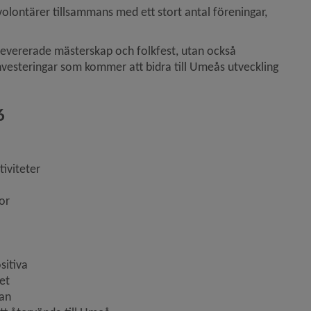
ontärer tillsammans med ett stort antal föreningar, 
evererade mästerskap och folkfest, utan också 
nvesteringar som kommer att bidra till Umeås utveckling 
6
iviteter
or
sitiva
vet
kan