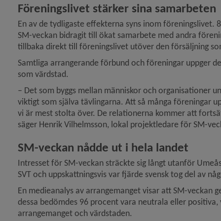
Föreningslivet stärker sina samarbeten
En av de tydligaste effekterna syns inom föreningslivet.
SM-veckan bidragit till ökat samarbete med andra föreni
tillbaka direkt till föreningslivet utöver den försäljnin
Samtliga arrangerande förbund och föreningar uppger de
som värdstad.
– Det som byggs mellan människor och organisationer und
viktigt som själva tävlingarna. Att så många föreningar up
vi är mest stolta över. De relationerna kommer att fortsä
säger Henrik Vilhelmsson, lokal projektledare för SM-ve
SM-veckan nådde ut i hela landet
Intresset för SM-veckan sträckte sig långt utanför Umeå
SVT och uppskattningsvis var fjärde svensk tog del av nå
En medieanalys av arrangemanget visar att SM-veckan g
dessa bedömdes 96 procent vara neutrala eller positiva, vi
arrangemanget och värdstaden.