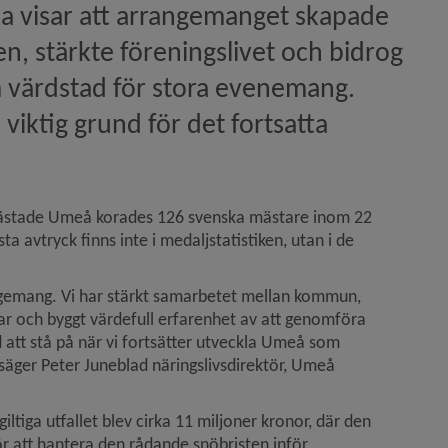
a visar att arrangemanget skapade 
, stärkte föreningslivet och bidrog 
m värdstad för stora evenemang. 
viktig grund för det fortsatta 
ästade Umeå korades 126 svenska mästare inom 22 
avtryck finns inte i medaljstatistiken, utan i de 
ngemang. Vi har stärkt samarbetet mellan kommun, 
ar och byggt värdefull erfarenhet av att genomföra 
att stå på när vi fortsätter utveckla Umeå som 
ger Peter Juneblad näringslivsdirektör, Umeå 
iltiga utfallet blev cirka 11 miljoner kronor, där den 
 att hantera den rådande snöbristen inför 