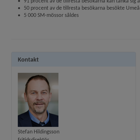
91 procent av de tillresta besökarna kan tänka sig 
50 procent av de tillresta besökarna besökte Umeå
5 000 SM-mössor såldes
Kontakt
Stefan Hildingsson
fritidsdirektör