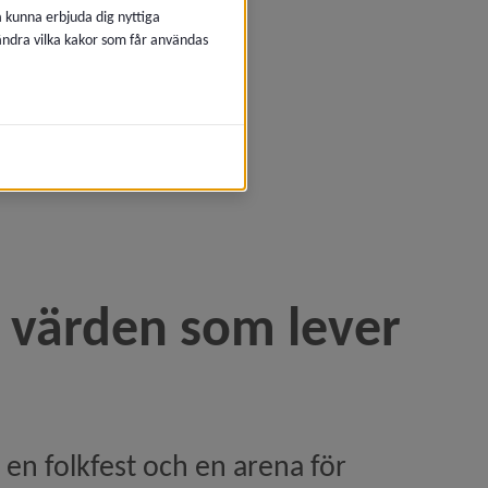
å kunna erbjuda dig nyttiga
 ändra vilka kakor som får användas
värden som lever 
n folkfest och en arena för 