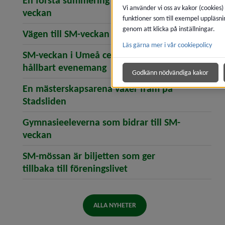
En första summering – så blev SM-
Vi använder vi oss av kakor (cookies)
(öppnar artikeln En första summering – s
veckan
funktioner som till exempel uppläsni
genom att klicka på inställningar.
(öppnar artikeln Vä
Vägen till SM-veckan i Umeå
Läs gärna mer i vår cookiepolicy
SM-veckan i Umeå certifieras som ett
(öppnar artikeln SM-veckan 
hållbart evenemang
Godkänn nödvändiga kakor
En mästerskapsarena växer fram på
(öppnar artikeln En mästerskapsarena
Stadsliden
Gymnasieeleverna som bidrar till SM-
(öppnar artikeln Gymnasieeleverna som bi
veckan
SM-mössan är biljetten som ger
(öppnar artikeln SM-möss
tillbaka till föreningslivet
ALLA NYHETER