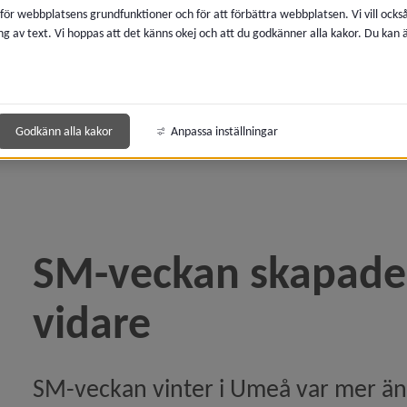
 för webbplatsens grundfunktioner och för att förbättra webbplatsen. Vi vill ocks
å blev SM-veckan)
ng av text. Vi hoppas att det känns okej och att du godkänner alla kakor. Du kan
gen till SM-veckan i Umeå)
i Umeå certifieras som ett hållbart evenemang)
Godkänn alla kakor
Anpassa inställningar
 växer fram på Stadsliden)
drar till SM-veckan)
SM-veckan skapade 
an är biljetten som ger tillbaka till föreningslivet)
vidare
SM-veckan vinter i Umeå var mer än e