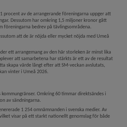
 81 procent av de arrangerande föreningarna uppger att 
ngar. Dessutom har omkring 1,5 miljoner kronor gått 
g som föreningarna bedrev på tävlingsområdena.
ssutom att de är nöjda eller mycket nöjda med Umeå 
er ett arrangemang av den här storleken är minst lika 
plever att samarbetena har stärkts är ett av de resultat 
tta skapa värde långt efter att SM-veckan avslutats, 
ckan vinter i Umeå 2026.
s kommungränser. Omkring 60 timmar direktsändes i 
gon av sändningarna.
enererade 1 254 omnämnanden i svenska medier. Av 
lket visar på ett starkt nationellt genomslag för både 