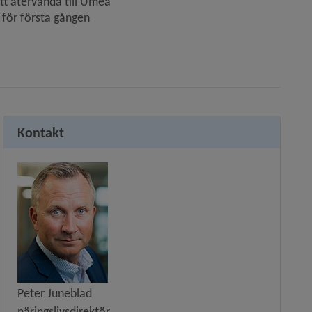
att återvända till Umeå
 för första gången
Kontakt
Peter Juneblad
näringslivsdirektör