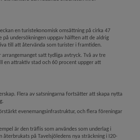
eckan en turistekonomisk omsättning på cirka 47 
e på undersökningen uppgav hälften att de aldrig 
a till att återvända som turister i framtiden.
rrangemanget satt tydliga avtryck. Två av tre 
l en attraktiv stad och 60 procent uppger att 
kap. Flera av satsningarna fortsätter att skapa nytta 
g.
örstärkt evenemangsinfrastruktur, och flera föreningar 
xempel är den träflis som användes som underlag i 
 återbrukats på Tavelsjöledens nya sträckning i I20-