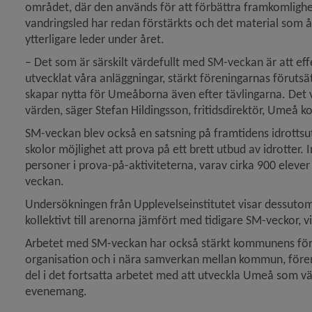
området, där den används för att förbättra framkomlighe
vandringsled har redan förstärkts och det material som å
ytterligare leder under året.
– Det som är särskilt värdefullt med SM-veckan är att eff
utvecklat våra anläggningar, stärkt föreningarnas förutsä
skapar nytta för Umeåborna även efter tävlingarna. Det vis
värden, säger Stefan Hildingsson, fritidsdirektör, Umeå
SM-veckan blev också en satsning på framtidens idrotts
skolor möjlighet att prova på ett brett utbud av idrotter
personer i prova-på-aktiviteterna, varav cirka 900 elev
veckan.
Undersökningen från Upplevelseinstitutet visar dessutom at
kollektivt till arenorna jämfört med tidigare SM-veckor, vi
Arbetet med SM-veckan har också stärkt kommunens för
organisation och i nära samverkan mellan kommun, förenin
del i det fortsatta arbetet med att utveckla Umeå som vär
evenemang.