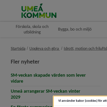
Förskola, skola och
Bygga, bo och miljö
utbildning
nivå i brödsmulenavigeringe
Startsida
Uppleva och göra
Idrott, motion och frilufts
Fler nyheter
SM-veckan skapade värden som lever
(öppnar artikeln SM-veckan skapade värde
vidare
Umeå arrangerar SM-veckan vinter
(öppnar artikeln Umeå arrangerar SM-vecka
2029
Vi använder kakor (cookies) för at