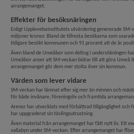
arrangemanget.
Effekter för besöksnäringen
Enligt Upplevelseinstitutets utvärdering genererade SM-v
miljoner kronor. Bland de tillresta besökarna som svarad
tidigare besökt kommunen och 91 procent att de är positiv
Även bland de Umeåbor som deltog i undersökningen har a
Umeåbor anser att SM-veckan bidrar till att göra Umeå til
arrangemanget gör dem mer stolta över sin kommun.
Värden som lever vidare
SM-veckan har lämnat efter sig mer än minnen och mästers
för både invånare, föreningsliv och framtida arrangeman
Arenor har utvecklats med förbättrad tillgänglighet och f
har uppgraderat sin tävlingsutrustning.
Även material från arrangemanget har fått nytt liv. Ett e
vallabyn under SM-veckan. Efter arrangemanget har flisen