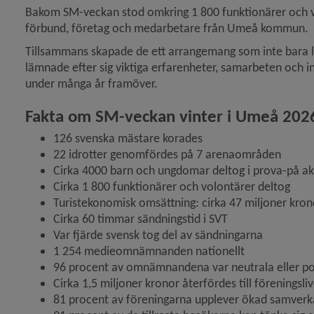
Bakom SM-veckan stod omkring 1 800 funktionärer och vol
förbund, företag och medarbetare från Umeå kommun.
Tillsammans skapade de ett arrangemang som inte bara l
lämnade efter sig viktiga erfarenheter, samarbeten och i
under många år framöver.
Fakta om SM-veckan vinter i Umeå 202
126 svenska mästare korades
22 idrotter genomfördes på 7 arenaområden
Cirka 4000 barn och ungdomar deltog i prova-på akt
Cirka 1 800 funktionärer och volontärer deltog
Turistekonomisk omsättning: cirka 47 miljoner kron
Cirka 60 timmar sändningstid i SVT
Var fjärde svensk tog del av sändningarna
1 254 medieomnämnanden nationellt
96 procent av omnämnandena var neutrala eller po
Cirka 1,5 miljoner kronor återfördes till föreningsli
81 procent av föreningarna upplever ökad samver