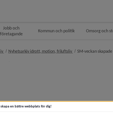
Jobb och
Kommun och politik
Omsorg och s
företagande
n
nivå i brödsmulenavigeringen
nivå i brödsmulenavige
liv
Nyhetsarkiv idrott, motion, friluftsliv
SM-veckan skapade 
n som lever vidare)
n vinter 2029)
t skapa en bättre webbplats för dig!