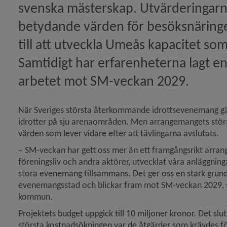
svenska mästerskap. Utvärderingarn
betydande värden för besöksnäringen
till att utveckla Umeås kapacitet so
Samtidigt har erfarenheterna lagt en 
arbetet mot SM-veckan 2029.
När Sveriges största återkommande idrottsevenemang g
idrotter på sju arenaområden. Men arrangemangets största 
värden som lever vidare efter att tävlingarna avslutats.
– SM-veckan har gett oss mer än ett framgångsrikt arra
föreningsliv och andra aktörer, utvecklat våra anläggning
stora evenemang tillsammans. Det ger oss en stark grund 
evenemangsstad och blickar fram mot SM-veckan 2029, sä
kommun.
Projektets budget uppgick till 10 miljoner kronor. Det slutg
största kostnadsökningen var de åtgärder som krävdes för