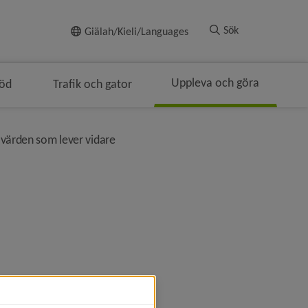
Till innehållet
Sök
Giälah/Kieli/Languages
Uppleva och göra
töd
Trafik och gator
ringen
nivå i brödsmulenavigeringen
värden som lever vidare