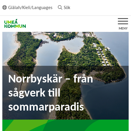
ll innehållet
Giälah/Kieli/Languages
Sök
MENY
Norrbyskär – från
sågverk till
sommarparadis