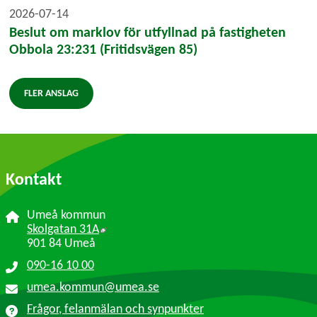
2026-07-14
Beslut om marklov för utfyllnad på fastigheten
Obbola 23:231 (Fritidsvägen 85)
FLER ANSLAG
Kontakt
Umeå kommun
Länk till annan webbplats, öppnas i nytt f
Skolgatan 31A
901 84 Umeå
090-16 10 00
umea.kommun@umea.se
Frågor, felanmälan och synpunkter