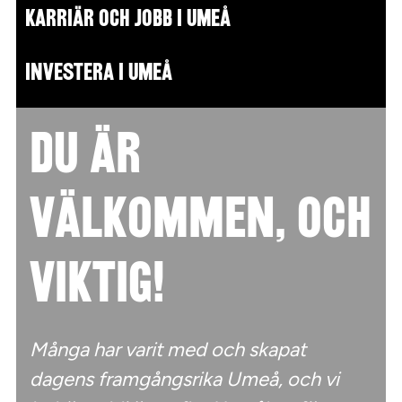
KARRIÄR OCH JOBB I UMEÅ
INVESTERA I UMEÅ
Du är
välkommen, och
viktig!
Många har varit med och skapat
dagens framgångsrika Umeå, och vi