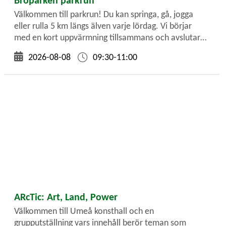
Välkommen till parkrun! Du kan springa, gå, jogga
eller rulla 5 km längs älven varje lördag. Vi börjar
med en kort uppvärmning tillsammans och avslutar
med en trevlig fika i Broparken. Alla är välkomna – ta
2026-08-08
09:30-11:00
med din familj, vänner och fyrbenta vänner!
ARcTic: Art, Land, Power
Välkommen till Umeå konsthall och en
grupputställning vars innehåll berör teman som