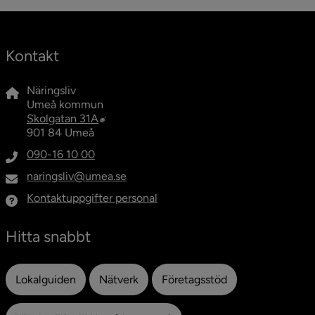
Kontakt
Näringsliv
Umeå kommun
Länk till annan webbplats, öppnas i nytt fö
Skolgatan 31A
901 84 Umeå
090-16 10 00
naringsliv@umea.se
Kontaktuppgifter personal
Hitta snabbt
Lokalguiden
Nätverk
Företagsstöd