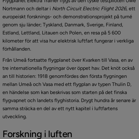
Flygplanet Elektra Trainer flygs av den tyske testpiloten Uwe 
Nortmann och deltar i 
North Circuit Electric Flight 2026
, ett 
europeiskt forsknings- och demonstrationsprojekt på turné 
genom sju länder; Tyskland, Danmark, Sverige, Finland, 
Estland, Lettland, Litauen och Polen, en resa på 5 600 
kilometer för att visa hur elektrisk luftfart fungerar i verkliga 
förhållanden.
Från Umeå fortsatte flygplanet över Kvarken till Vasa, en av 
tre internationella flygningar över öppet hav. Det knöt också 
an till historien: 1918 genomfördes den första flygningen 
mellan Umeå och Vasa med ett flygplan av typen Thulin D, 
en händelse som kan beskrivas som starten på det finska 
flygvapnet och landets flyghistoria. Drygt hundra år senare är 
samma sträcka en del av ett nytt kapitel i luftfartens 
utveckling.
Forskning i luften