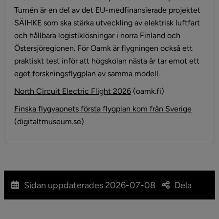
Turnén är en del av det EU-medfinansierade projektet 
SÄIHKE som ska stärka utveckling av elektrisk luftfart 
och hållbara logistiklösningar i norra Finland och 
Östersjöregionen. För Oamk är flygningen också ett 
praktiskt test inför att högskolan nästa år tar emot ett 
eget forskningsflygplan av samma modell.
Länk till annan webbplats,
North Circuit Electric Flight 2026
 (oamk.fi)
Länk til
Finska flygvapnets första flygplan kom från Sverige
(digitaltmuseum.se)
Sidan uppdaterades
2026-07-08
Dela