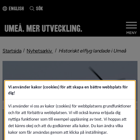
ll innehållet
English
Sök
MENY
nivå i brödsmulenavigeringen
nivå i
Startsida
Nyhetsarkiv
Historiskt elflyg landade i Umeå
Vi använder kakor (cookies) för att skapa en bättre webbplats för
dig!
Vi använder vi oss av kakor (cookies) för webbplatsens grundfunktioner
och för att förbättra webbplatsen. Vi vill också kunna erbjuda dig
nyttiga funktioner som till exempel uppläsning av text. Vi hoppas att
det känns okej och att du godkänner alla kakor. Du kan ändra vilka
kakor som får användas genom att klicka på inställningar.