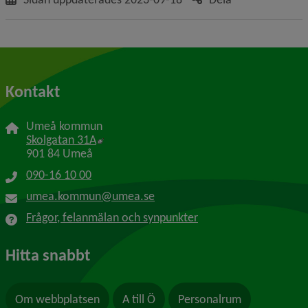
Kontakt
Umeå kommun
Länk till annan webbplats, öppnas i nytt f
Skolgatan 31A
901 84 Umeå
090-16 10 00
umea.kommun@umea.se
Frågor, felanmälan och synpunkter
Hitta snabbt
Om webbplatsen
A till Ö
Personalrum