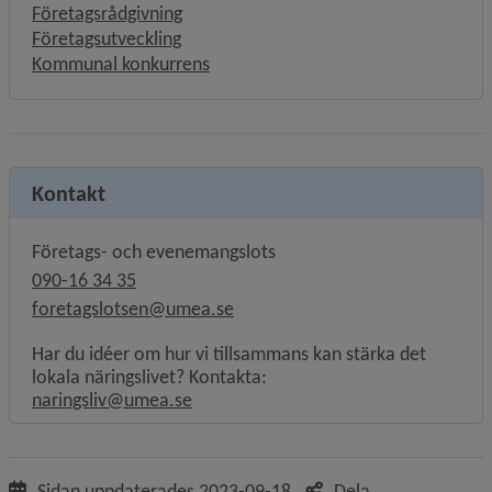
Företagsrådgivning
Företagsutveckling
Kommunal konkurrens
Kontakt
Företags- och evenemangslots
090-16 34 35
foretagslotsen@umea.se
Har du idéer om hur vi tillsammans kan stärka det
lokala näringslivet? Kontakta:
naringsliv@umea.se
Sidan uppdaterades
2023-09-18
Dela