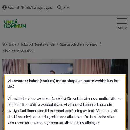
ll innehållet
Giälah/Kieli/Languages
Sök
MENY
nivå i brödsmulenavigeringen
nivå i brödsmulenavi
Startsida
Jobb och företagande
Starta och driva företag
nivå i brödsmulenavigeringen
Rådgivning och stöd
Vi använder kakor (cookies) för att skapa en bättre webbplats för
dig!
Vi använder vi oss av kakor (cookies) för webbplatsens grundfunktioner
och för att förbättra webbplatsen. Vi vill också kunna erbjuda dig
nyttiga funktioner som till exempel uppläsning av text. Vi hoppas att
det känns okej och att du godkänner alla kakor. Du kan ändra vilka
kakor som får användas genom att klicka på inställningar.