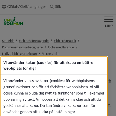
ll innehållet
Giälah/Kieli/Languages
Sök
MENY
nivå i brödsmulenavigeringen
nivå i brödsmulenavigeringe
Startsida
Jobb och företagande
Jobb och praktik
nivå i brödsmulenavigeringen
nivå i brödsmulenavigeringen
Kommunen som arbetsgivare
Jobba med lärande
nivå i brödsmulenavigeringen
nivå i brödsmulenavigeringen
Lediga jobb i grundskolan
Stöcke skola
Vi använder kakor (cookies) för att skapa en bättre
Stöcke skola
webbplats för dig!
Stöcke skola har cirka 170 elever från förskoleklass till och 
Vi använder vi oss av kakor (cookies) för webbplatsens
med årskurs 6. Av dessa är det cirka 100 barn som är 
grundfunktioner och för att förbättra webbplatsen. Vi vill
inskrivna i skolans fritidshemsverksamhet. Skolan har två 
också kunna erbjuda dig nyttiga funktioner som till exempel
hemvister, Spiran och Spoven. Personalen på 
uppläsning av text. Vi hoppas att det känns okej och att du
fritidshemmen har ett nära samarbete med skolans lärare. 
godkänner alla kakor. Du kan ändra vilka kakor som får
Skolan som ligger mitt i byn, har sedan hösten 2016 en 
användas genom att klicka på inställningar.