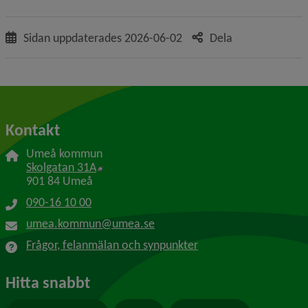
Sidan uppdaterades
2026-06-02
Dela
Kontakt
Umeå kommun
Länk till annan webbplats, öppnas i nytt f
Skolgatan 31A
901 84 Umeå
090-16 10 00
umea.kommun@umea.se
Frågor, felanmälan och synpunkter
Hitta snabbt