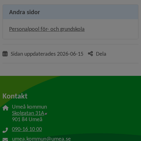
Andra sidor
Personalpool för- och grundskola
Sidan uppdaterades
2026-06-15
Dela
Kontakt
Umeå kommun
Länk till annan webbplats, öppnas i nytt f
Skolgatan 31A
901 84 Umeå
090-16 10 00
umea.kommun@umea.se