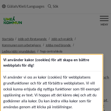
ll innehållet
Giälah/Kieli/Languages
Sök
MENY
nivå i brödsmulenavigeringen
nivå i brödsmulenavigeringe
Startsida
Jobb och företagande
Jobb och praktik
nivå i brödsmulenavigeringen
nivå i brödsmulenavigeringen
Kommunen som arbetsgivare
Jobba med lärande
nivå i brödsmulenavigeringen
nivå i brödsmulenavigeringen
Lediga jobb i grundskolan
Tegs centralskola
Vi använder kakor (cookies) för att skapa en bättre
Tegs centralskola
webbplats för dig!
Tegs centralskola
Vi använder vi oss av kakor (cookies) för webbplatsens
 är en centralt belägen högstadieskola och 
en knutpunkt på Teg med bibliotek, idrottshallar och 
grundfunktioner och för att förbättra webbplatsen. Vi vill
fritidsgård. Från centrum är det endast åtta minuters 
också kunna erbjuda dig nyttiga funktioner som till exempel
cykling över vackra Umeälven. TC kännetecknas av god 
uppläsning av text. Vi hoppas att det känns okej och att du
struktur och samarbete, trygghet och stabila studieresultat. 
godkänner alla kakor. Du kan ändra vilka kakor som får
Vi strävar efter att varje elev ska få lyckas och vilja bli sitt 
användas genom att klicka på inställningar.