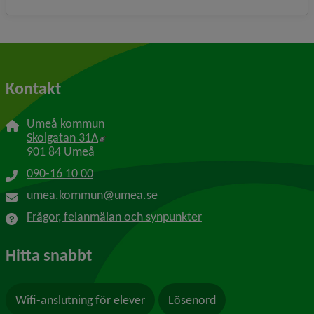
Kontakt
Umeå kommun
Länk till annan webbplats, öppnas i nytt f
Skolgatan 31A
901 84 Umeå
090-16 10 00
umea.kommun@umea.se
Frågor, felanmälan och synpunkter
Hitta snabbt
Wifi-anslutning för elever
Lösenord