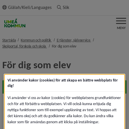
ll innehållet
Giälah/Kieli/Languages
Sök
MENY
nivå i brödsmulenavigeringen
nivå i brödsmulenaviger
Startsida
Kommun och politik
E-tjänster, självservice
nivå i brödsmulenavigeringen
nivå i brödsmulenavigeringen
Skolportal, förskola och skola
För dig som elev
För dig som elev
Vi använder kakor (cookies) för att skapa en bättre webbplats för
dig!
Wifi-anslutning för elever
Vi använder vi oss av kakor (cookies) för webbplatsens grundfunktioner
Hur du ansluter till kommunens wifinätverk från mobil
och för att förbättra webbplatsen. Vi vill också kunna erbjuda dig
och andra enheter.
nyttiga funktioner som till exempel uppläsning av text. Vi hoppas att
det känns okej och att du godkänner alla kakor. Du kan ändra vilka
kakor som får användas genom att klicka på inställningar.