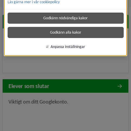
Läs gärna mer i vår cookiepolicy
Godkänn nödvändiga kakor
Lösenord
Godkänn alla kakor
Hur du byter lösenord.
Anpassa inställningar
Elever som slutar
Viktigt om ditt Googlekonto.