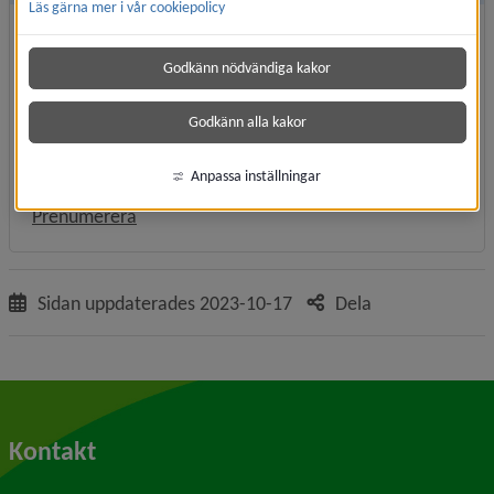
Läs gärna mer i vår cookiepolicy
Vad gör en kommunikatör?
Lagar, förordningar
Godkänn nödvändiga kakor
Organisation
Mål, utgångspunkter
Godkänn alla kakor
Kommunikativa grepp
Samarbeten
Anpassa inställningar
Kommunikationsblick
Prenumerera
Sidan uppdaterades
2023-10-17
Dela
Kontakt