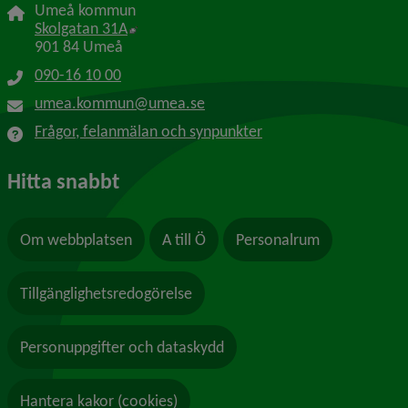
Umeå kommun
Länk till annan webbplats, öppnas i nytt f
Skolgatan 31A
901 84 Umeå
090-16 10 00
umea.kommun@umea.se
Frågor, felanmälan och synpunkter
Hitta snabbt
Om webbplatsen
A till Ö
Personalrum
Tillgänglighetsredogörelse
Personuppgifter och dataskydd
Hantera kakor (cookies)