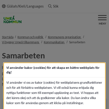
ll innehållet
Giälah/Kieli/Languages
Sök
MENY
nivå i brödsmulenavigeringen
nivå i brödsmulenavi
Startsida
Kommun och politik
Kommunens organisation
nivå i brödsmulenavigeringen
nivå i brödsmulenavigeringen
nivå i brödsmulen
Vi bygger Umeå tillsammans
Kommunikation
Samarbeten
Samarbeten
För att lösa utmaningarna så finns samarbeten på flera 
Vi använder kakor (cookies) för att skapa en bättre webbplats för
dig!
plan, några av dem är SKR, Sveriges kommunikatörer. 
Länstyrelsen i Västerbotten, Umeå universitet och 
Vi använder vi oss av kakor (cookies) för webbplatsens grundfunktioner
Marknadsföreningen i Umeå.
och för att förbättra webbplatsen. Vi vill också kunna erbjuda dig
nyttiga funktioner som till exempel uppläsning av text. Vi hoppas att
det känns okej och att du godkänner alla kakor. Du kan ändra vilka
kakor som får användas genom att klicka på inställningar.
Andra sidor