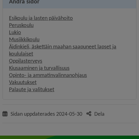
Andra sidor
Esikoulu ja lasten päivähoito
Peruskoulu
Lukio
Musiikkikoulu
Äidinkieli, äskettäin maahan saapuneet lapset ja
koululaiset
Oppilasterveys
Kiusaaminen ja turvallisuus
Opinto- ja ammatinvalinnanohjaus
Vakuutukset
Palaute ja valitukset
Sidan uppdaterades
2024-05-30
Dela