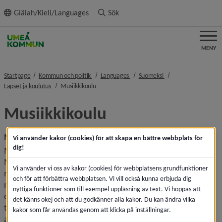
ll innehållet
Giälah/Kieli/Languages
Sök
MENY
nivå i brödsmulenavigeringen
nivå i brödsmulenavigeringen
nivå i brödsmulenavig
Startpage
Kommun och politik
Languages
Suomeksi
nivå i brödsmulenavigeringen
nivå i brödsmulenavigeringen
Lapset ja koulutus
Musiikkikoulu
Musiikkikoulu
Musikskola
Vi använder kakor (cookies) för att skapa en bättre webbplats för
dig!
Musiikkikoulu on tärkeä osa kunnan kulttuurielämää. 
Musiikkikoulussa tarjotaan ammattitaitoista 
Vi använder vi oss av kakor (cookies) för webbplatsens grundfunktioner
musiikinopetusta, ja koulu innostaa monta 
och för att förbättra webbplatsen. Vi vill också kunna erbjuda dig
nuorta oppilasta. Musiikkikoulu haluaa kehittää kaikkien 
nyttiga funktioner som till exempel uppläsning av text. Vi hoppas att
oppilaidensa henkilökohtaisia taitoja juuri heille sopivalla 
det känns okej och att du godkänner alla kakor. Du kan ändra vilka
tavalla. Musiikkikoulun ammattitaitoiset musiikinopettajat 
kakor som får användas genom att klicka på inställningar.
antavat soitto- ja laulutunteja alle lukioikäisille lapsille ja 