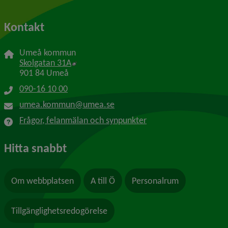
Kontakt
Umeå kommun
Länk till annan webbplats, öppnas i nytt f
Skolgatan 31A
901 84 Umeå
090-16 10 00
umea.kommun@umea.se
Frågor, felanmälan och synpunkter
Hitta snabbt
Om webbplatsen
A till Ö
Personalrum
Tillgänglighetsredogörelse