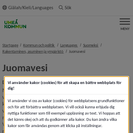
ll innehållet
Giälah/Kieli/Languages
Sök
MENY
nivå i brödsmulenavigeringen
nivå i brödsmulenavigeringen
nivå i brödsmulenavig
Startpage
Kommun och politik
Languages
Suomeksi
nivå i brödsmulenavigeringen
nivå i brödsmulenavigeringen
Rakentaminen, asuminen ja ympäristö
Juomavesi
Juomavesi
Dricksvatten
Vi använder kakor (cookies) för att skapa en bättre webbplats för
dig!
Melkein kaikki uumajalaiset kuuluvat kunnallisen 
vesilaitoksen piiriin. Vakin (kunnallinen yhtiö) vastaa 
Vi använder vi oss av kakor (cookies) för webbplatsens grundfunktioner
kunnallisten vesilaitosten käytöstä ja kunta huolehtii, että 
och för att förbättra webbplatsen. Vi vill också kunna erbjuda dig
vettä kontrolloidaan säännöllisesti laaditun ohjelman 
nyttiga funktioner som till exempel uppläsning av text. Vi hoppas att
mukaan niin, että hyvän vedenlaadun raja-arvot säilyvät. 
det känns okej och att du godkänner alla kakor. Du kan ändra vilka
Vesilaitosten vettä ei käytetä pelkästään juomiin ja 
kakor som får användas genom att klicka på inställningar.
ruoanlaittoon — samaa vettä käytetään tiskaamiseen, 