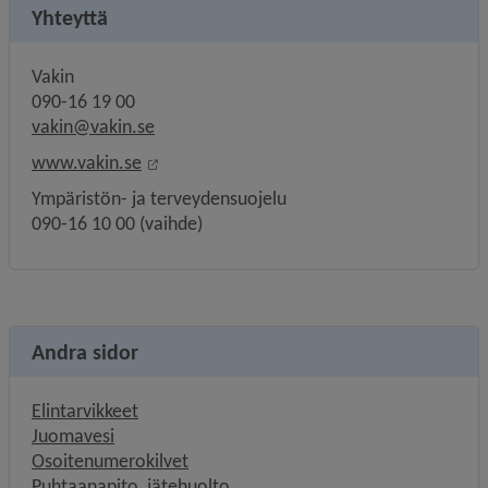
Yhteyttä
Vakin
090-16 19 00
vakin@vakin.se
Linkki toiselle sivustolle, avautuu uuteen 
www.vakin.se
Ympäristön- ja terveydensuojelu
090-16 10 00 (vaihde)
Andra sidor
Elintarvikkeet
Juomavesi
Osoitenumerokilvet
Puhtaanapito, jätehuolto