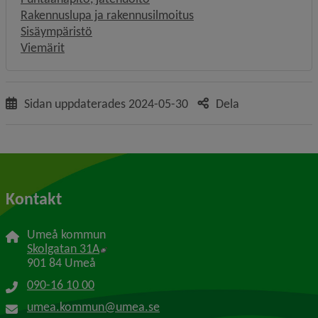
Rakennuslupa ja rakennusilmoitus
Sisäympäristö
Viemärit
Sidan uppdaterades
2024-05-30
Dela
Kontakt
Umeå kommun
Länk till annan webbplats, öppnas i nytt f
Skolgatan 31A
901 84 Umeå
090-16 10 00
umea.kommun@umea.se