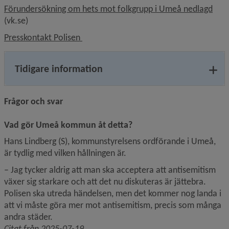
Länk
Förundersökning om hets mot folkgrupp i Umeå nedlagd
(vk.se)
Länk till annan webbplats.
Presskontakt Polisen 
Tidigare information
Frågor och svar
Vad gör Umeå kommun åt detta?
Hans Lindberg (S), kommun­styrelsens ordförande i Umeå, 
är tydlig med vilken hållningen är.
– Jag tycker aldrig att man ska acceptera att antisemitism 
växer sig starkare och att det nu diskuteras är jättebra. 
Polisen ska utreda händelsen, men det kommer nog landa i 
att vi måste göra mer mot antisemitism, precis som många 
andra städer.
Citat från 2025-07-19