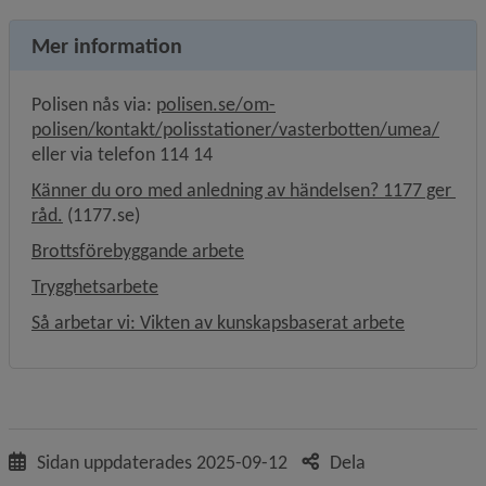
Mer information
Polisen nås via: 
polisen.se/om-
Länk t
polisen/kontakt/polisstationer/vasterbotten/umea/
eller via telefon 114 14
Känner du oro med anledning av händelsen? 1177 ger 
Länk till annan webbplats, öppnas i nytt fönster.
råd.
 (1177.se)
Brottsförebyggande arbete
Trygghetsarbete
Så arbetar vi: Vikten av kunskapsbaserat arbete
Sidan uppdaterades
2025-09-12
Dela