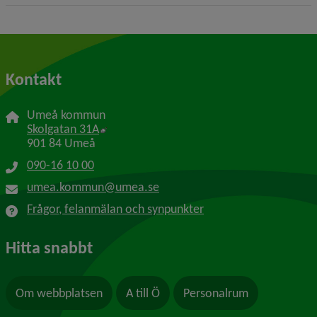
Kontakt
Umeå kommun
Länk till annan webbplats, öppnas i nytt f
Skolgatan 31A
901 84 Umeå
090-16 10 00
umea.kommun@umea.se
Frågor, felanmälan och synpunkter
Hitta snabbt
Om webbplatsen
A till Ö
Personalrum