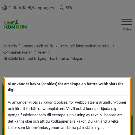
ll innehållet
Giälah/Kieli/Languages
Sök
MENY
nivå i brödsmulenavigeringen
nivå i brödsmu
Startsida
Kommun och politik
Press- och informationsmaterial
nivå i brödsmulenavigeringen
nivå i brödsmulenavigeringen
Kommunen svarar
Arkiv
nivå i brödsmulenavigeringen
Misstänkt hets mot folkgrupp hanterad av åklagare
Vi använder kakor (cookies) för att skapa en bättre webbplats för
dig!
Vi använder vi oss av kakor (cookies) för webbplatsens grundfunktioner
och för att förbättra webbplatsen. Vi vill också kunna erbjuda dig
nyttiga funktioner som till exempel uppläsning av text. Vi hoppas att
det känns okej och att du godkänner alla kakor. Du kan ändra vilka
kakor som får användas genom att klicka på inställningar.