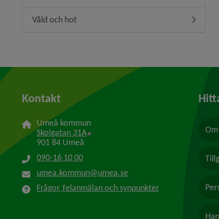
Våld och hot
Undermen
Kontakt
Hitt
Umeå kommun
Om 
Länk till annan webbplats, öppnas i n
Skolgatan 31A
901 84 Umeå
090-16 10 00
Til
umea.kommun@umea.se
Per
Frågor, felanmälan och synpunkter
Han