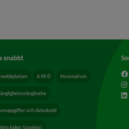
y för Våld och hot
a snabbt
So
webbplatsen
A till Ö
Personalrum
ytt fönster.
lgänglighetsredogörelse
sonuppgifter och dataskydd
tera kakor (cookies)