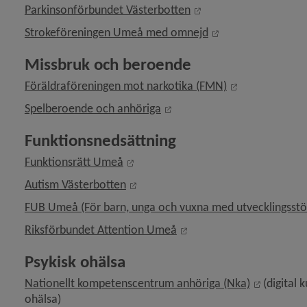
Länk till annan webbpl
Parkinsonförbundet Västerbotten
Länk till annan we
Strokeföreningen Umeå med omnejd
Missbruk och beroende
Länk till anna
Föräldraföreningen mot narkotika (FMN)
Länk till annan webbplats, ö
Spelberoende och anhöriga
 för Stöd för barn i familjer med psykisk ohälsa eller missbruk
Funktionsnedsättning
Länk till annan webbplats, öppnas i 
Funktionsrätt Umeå
Länk till annan webbplats, öppnas i
Autism Västerbotten
FUB Umeå (För barn, unga och vuxna med utvecklingsstö
Länk till annan webbplats
Riksförbundet Attention Umeå
Psykisk ohälsa
Länk till
Nationellt kompetenscentrum anhöriga (Nka)
 (digital
ohälsa)