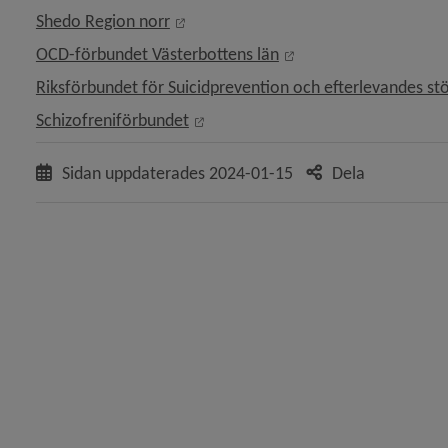
Länk till annan webbplats, öppnas i n
Shedo Region norr
 för Korttidsvistelse
Länk till annan webbpl
OCD-förbundet Västerbottens län
Riksförbundet för Suicidprevention och efterlevandes st
Länk till annan webbplats, öppnas 
Schizofreniförbundet
y för LSS, stöd och service
Sidan uppdaterades
2024-01-15
Dela
y för Psykisk funktionsnedsättning
 för Tillgänglighet
y för Hjälp i hemmet för dig med funktionsnedsättning
y för Utbildning