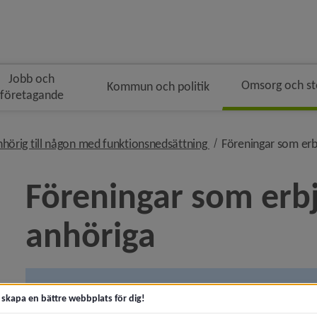
Jobb och
Omsorg och s
Kommun och politik
företagande
n
 i brödsmulenavigeringen
nivå i brödsmulenavig
hörig till någon med funktionsnedsättning
Föreningar som erbj
Föreningar som erbju
anhöriga
 för Akut hjälp och krisstöd
y för Kontakta socialtjänsten
Aktiviteter via Anhörigas riksförbund
t skapa en bättre webbplats för dig!
y för Trygg och säker
I anhörigas riksförbunds kalendarium hittar du aktivite