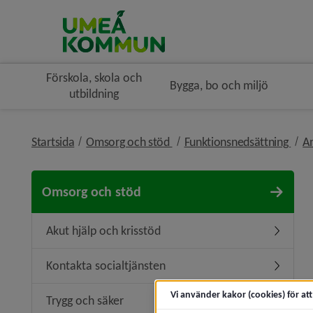
Förskola, skola och
Bygga, bo och miljö
utbildning
nivå i brödsmulenavigeringe
nivå
Startsida
Omsorg och stöd
Funktionsnedsättning
An
Omsorg och stöd
Akut hjälp och krisstöd
Undermeny
Kontakta socialtjänsten
Undermen
Vi använder kakor (cookies) för at
Trygg och säker
Undermen