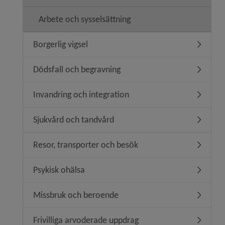
Arbete och sysselsättning
Borgerlig vigsel
Undermeny
Dödsfall och begravning
Undermen
Invandring och integration
Undermeny
Sjukvård och tandvård
Undermen
Resor, transporter och besök
Undermen
Psykisk ohälsa
Undermen
Missbruk och beroende
Undermen
Frivilliga arvoderade uppdrag
Undermeny