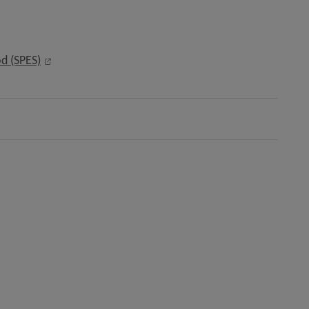
ytt fönster.
ats, öppnas i nytt fönster.
Länk till annan webbplats, öppnas i nytt fönster.
öd (SPES)
i nytt fönster.