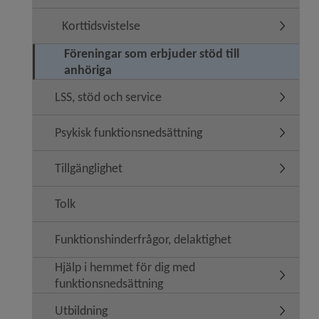
Korttidsvistelse
Undermeny
Föreningar som erbjuder stöd till
anhöriga
LSS, stöd och service
Undermen
Psykisk funktionsnedsättning
Undermen
Tillgänglighet
Undermeny
Tolk
Funktionshinderfrågor, delaktighet
Hjälp i hemmet för dig med
Undermen
funktionsnedsättning
Utbildning
Undermen