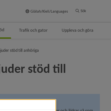
Till innehållet
Sök
Giälah/Kieli/Languages
töd
Trafik och gator
Uppleva och göra
eringen
nivå i brödsmulenavigeringen
uder stöd till anhöriga
der stöd till 
ter för anhöriga i alla målgrupper och åldrar, så som 