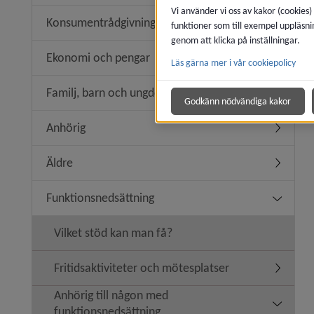
Vi använder vi oss av kakor (cookies)
Konsumentrådgivning
funktioner som till exempel uppläsni
Undermen
genom att klicka på inställningar.
Ekonomi och pengar
Läs gärna mer i vår cookiepolicy
Undermen
Familj, barn och ungdom
Undermen
Godkänn nödvändiga kakor
Anhörig
Undermen
Äldre
Undermen
Funktionsnedsättning
Undermen
Vilket stöd kan man få?
Fritidsaktiviteter och mötesplatser
Undermeny
Anhörig till någon med
Undermeny
funktionsnedsättning