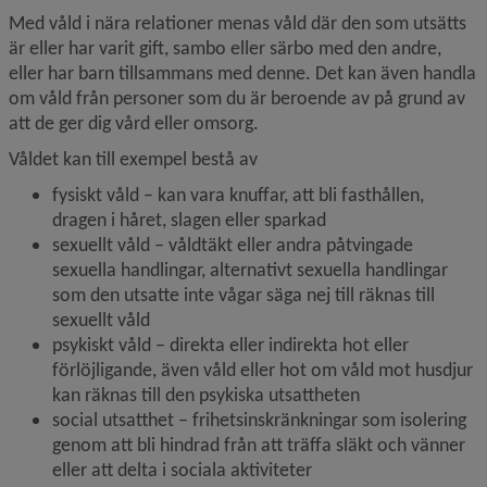
Med våld i nära relationer menas våld där den som utsätts 
är eller har varit gift, sambo eller särbo med den andre, 
eller har barn tillsammans med denne. Det kan även handla 
om våld från personer som du är beroende av på grund av 
att de ger dig vård eller omsorg.
Våldet kan till exempel bestå av
fysiskt våld – kan vara knuffar, att bli fasthållen, 
dragen i håret, slagen eller sparkad
sexuellt våld – våldtäkt eller andra påtvingade 
sexuella handlingar, alternativt sexuella handlingar 
som den utsatte inte vågar säga nej till räknas till 
sexuellt våld
psykiskt våld – direkta eller indirekta hot eller 
förlöjligande, även våld eller hot om våld mot husdjur 
kan räknas till den psykiska utsattheten
social utsatthet – frihetsinskränkningar som isolering 
genom att bli hindrad från att träffa släkt och vänner 
eller att delta i sociala aktiviteter