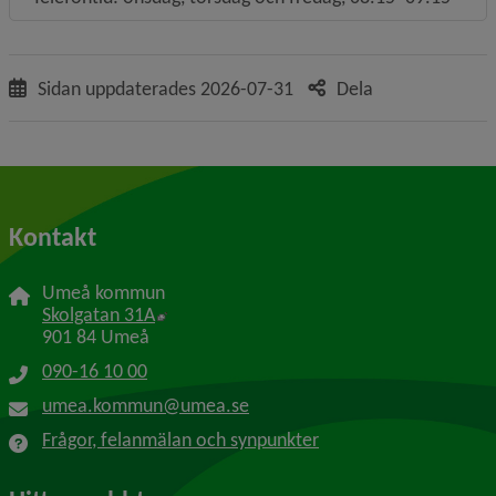
Sidan uppdaterades
2026-07-31
Dela
Kontakt
Umeå kommun
Länk till annan webbplats, öppnas i nytt f
Skolgatan 31A
901 84 Umeå
090-16 10 00
umea.kommun@umea.se
Frågor, felanmälan och synpunkter