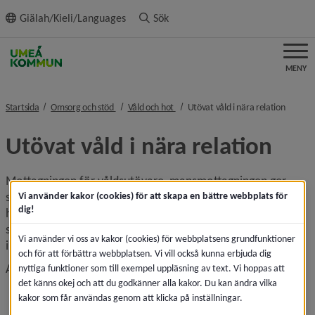
ll innehållet
Giälah/Kieli/Languages
Sök
MENY
nivå i brödsmulenavigeringen
nivå i brödsmulenavigeringen
nivå i 
Startsida
Omsorg och stöd
Våld och hot
Utövat våld i nära relation
Utövat våld i nära relation
Mottagningen för våldsutövare, mansmottagningen ger 
stöd till dig som har svårt att kontrollera din ilska och/eller 
Vi använder kakor (cookies) för att skapa en bättre webbplats för
dig!
har använt någon form av våld i en nära relation. Fokus för 
stödet är att våldet ska upphöra. Mansmottagningen har 
Vi använder vi oss av kakor (cookies) för webbplatsens grundfunktioner
individuella samtal och grupp­verksamhet.
och för att förbättra webbplatsen. Vi vill också kunna erbjuda dig
Anledning till att gå i samtal kan vara
nyttiga funktioner som till exempel uppläsning av text. Vi hoppas att
det känns okej och att du godkänner alla kakor. Du kan ändra vilka
svårigheter att kontrollera ilska och aggression
kakor som får användas genom att klicka på inställningar.
att man har använt någon form av våld mot någon i 