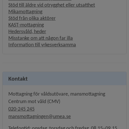
Stöd till äldre vid otrygghet eller utsatthet
Mikamottagning
Stöd från olika aktörer
KAST-mottagning
Hedersvåld, heder
Misstanke om att någon far illa
Information till yrkesverksamma
Kontakt
Mottagning för våldsutövare, mansmottagning
Centrum mot våld (CMV)
020-245 245
mansmottagningen@umea.se
Telefontid: onsdag, torsdag och fredag, 08.15–09.15