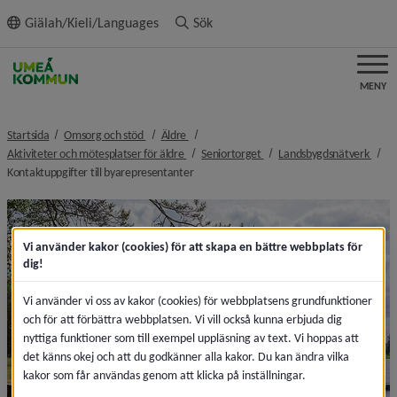
ll innehållet
Giälah/Kieli/Languages
Sök
MENY
nivå i brödsmulenavigeringen
nivå i brödsmulenavigeringen
Startsida
Omsorg och stöd
Äldre
nivå i brödsmulenavigeringen
nivå i brödsmulenavigeringe
nivå 
Aktiviteter och mötesplatser för äldre
Seniortorget
Landsbygdsnätverk
nivå i brödsmulenavigeringen
Kontaktuppgifter till byarepresentanter
Vi använder kakor (cookies) för att skapa en bättre webbplats för
dig!
Vi använder vi oss av kakor (cookies) för webbplatsens grundfunktioner
och för att förbättra webbplatsen. Vi vill också kunna erbjuda dig
nyttiga funktioner som till exempel uppläsning av text. Vi hoppas att
det känns okej och att du godkänner alla kakor. Du kan ändra vilka
kakor som får användas genom att klicka på inställningar.