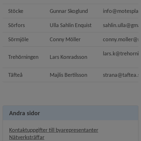
Stöcke
Gunnar Skoglund
info@motesplat
Sörfors
Ulla Sahlin Enquist
sahlin.ulla@gma
Sörmjöle
Conny Möller
conny.moller@m
lars.k@trehorni
Trehörningen
Lars Konradsson
Täfteå
Majlis Bertilsson
strana@taftea.s
Andra sidor
Kontaktuppgifter till byarepresentanter
Nätverksträffar