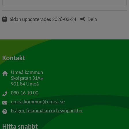
Sidan uppdaterades
2026-03-24
Dela
Kontakt
Umeå kommun
Länk till annan webbplats, öppnas i nytt f
Skolgatan 31A
901 84 Umeå
090-16 10 00
umea.kommun@umea.se
Frågor, felanmälan och synpunkter
Hitta snabbt