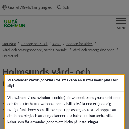
ll innehållet
Giälah/Kieli/Languages
Sök
MENY
nivå i brödsmulenavigeringen
nivå i brödsmulenavigeringen
nivå i brödsmulenavige
Startsida
Omsorg och stöd
Äldre
Boende för äldre
nivå i brödsmulenavigeringen
nivå i b
Vård- och omsorgsboende, särskilt boende
Vård- och omsorgsboenden
nivå i brödsmulenavigeringen
Holmsund
Holmsunds vård- och 
omsorgsboende
Vi använder kakor (cookies) för att skapa en bättre webbplats för
dig!
Holmsunds vård- och omsorgsboende är centralt beläget i 
Vi använder vi oss av kakor (cookies) för webbplatsens grundfunktioner
Holmsund med närhet till hälsocentral, apotek, 
och för att förbättra webbplatsen. Vi vill också kunna erbjuda dig
matvaruaffär och bank. Det finns goda möjligheter till 
nyttiga funktioner som till exempel uppläsning av text. Vi hoppas att
det känns okej och att du godkänner alla kakor. Du kan ändra vilka
utevistelse tack vare balkonger, uteplatser samt gemensam 
kakor som får användas genom att klicka på inställningar.
innergård. Vård- och omsorgsboendet byggdes 1985. Huset 