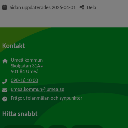
Sidan uppdaterades
2026-04-01
Dela
Kontakt
Umeå kommun
Länk till annan webbplats, öppnas i nytt f
Skolgatan 31A
901 84 Umeå
090-16 10 00
umea.kommun@umea.se
Frågor, felanmälan och synpunkter
Hitta snabbt