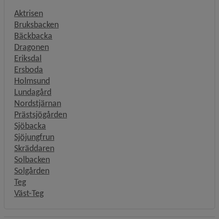
Aktrisen
Bruksbacken
Bäckbacka
Dragonen
Eriksdal
Ersboda
Holmsund
Lundagård
Nordstjärnan
Prästsjögården
Sjöbacka
Sjöjungfrun
Skräddaren
Solbacken
Solgården
Teg
Väst-Teg