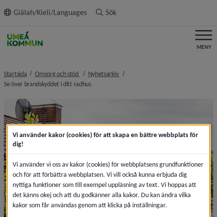
ll innehållet
Giälah/Kieli/Languages
Sök
MENY
nivå i brödsmulenavigeringen
nivå i brödsmulenavigeringen
Startsida
Omsorg och stöd
Nyhetsarkiv
nivå i brödsmulenavigeringen
Se över brandskyddet i ditt radhus
Vi använder kakor (cookies) för att skapa en bättre webbplats för
dig!
Vi använder vi oss av kakor (cookies) för webbplatsens grundfunktioner
och för att förbättra webbplatsen. Vi vill också kunna erbjuda dig
nyttiga funktioner som till exempel uppläsning av text. Vi hoppas att
det känns okej och att du godkänner alla kakor. Du kan ändra vilka
kakor som får användas genom att klicka på inställningar.