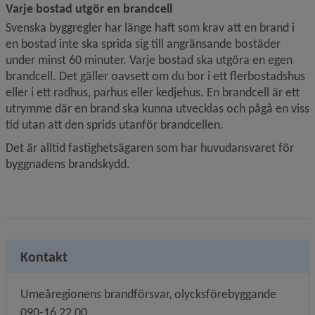
Varje bostad utgör en brandcell
Svenska byggregler har länge haft som krav att en brand i 
en bostad inte ska sprida sig till angränsande bostäder 
under minst 60 minuter. Varje bostad ska utgöra en egen 
brandcell. Det gäller oavsett om du bor i ett flerbostadshus 
eller i ett radhus, parhus eller kedjehus. En brandcell är ett 
utrymme där en brand ska kunna utvecklas och pågå en viss 
tid utan att den sprids utanför brandcellen.
Det är alltid fastighetsägaren som har huvudansvaret för 
byggnadens brandskydd.
Kontakt
Umeåregionens brandförsvar, olycksförebyggande
090-16 22 00