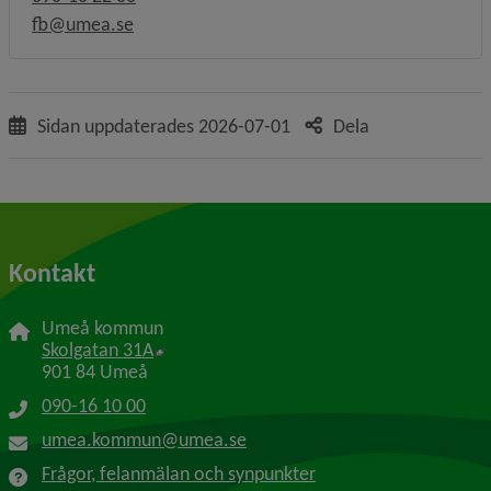
fb@umea.se
Sidan uppdaterades
2026-07-01
Dela
Kontakt
Umeå kommun
Länk till annan webbplats, öppnas i nytt f
Skolgatan 31A
901 84 Umeå
090-16 10 00
umea.kommun@umea.se
Frågor, felanmälan och synpunkter