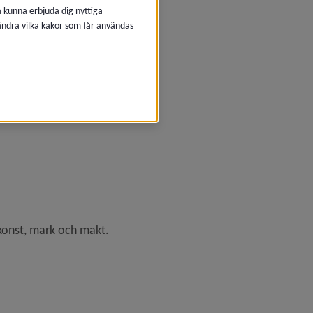
å kunna erbjuda dig nyttiga
 ändra vilka kakor som får användas
nytt fönster.
konst, mark och makt.