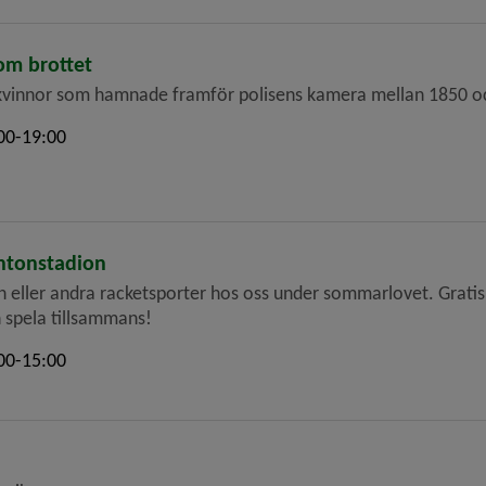
om brottet
u kvinnor som hamnade framför polisens kamera mellan 1850 
00-19:00
ntonstadion
eller andra racketsporter hos oss under sommarlovet. Gratis 
h spela tillsammans!
00-15:00