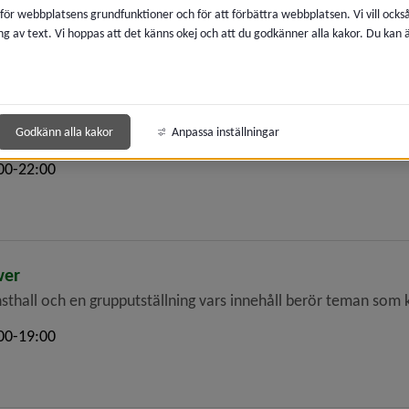
 för webbplatsens grundfunktioner och för att förbättra webbplatsen. Vi vill ocks
ng av text. Vi hoppas att det känns okej och att du godkänner alla kakor. Du kan
as i nytt fönster.
Länk till annan webbplats, öppnas i nytt fönster.
Länk till annan webbplats, öppnas i 
 och 
villkor för evenemang
.
gslots för att få stöd.
akt på Tegsbiblioteket
fjärilar på biblioteket i sommar!
Godkänn alla kakor
Anpassa inställningar
00-22:00
wer
thall och en grupputställning vars innehåll berör teman som 
00-19:00