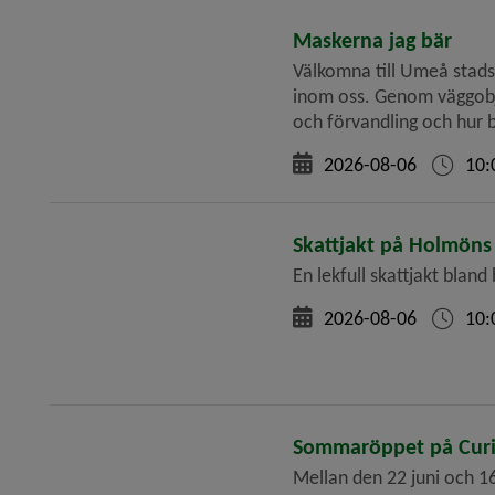
Maskerna jag bär
Välkomna till Umeå stadsbibliotek, Öppen vägg, plan 2. "Maskerna
inom oss. Genom väggobjek
och förvandling och hur både människor och 
ordinarie öppettider.
2026-08-06
10:
Skattjakt på Holmön
En lekfull skattjakt bland
2026-08-06
10:
Sommaröppet på Cur
Mellan den 22 juni och 16