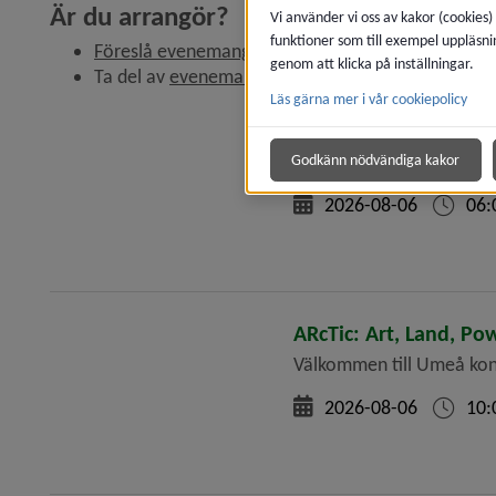
Är du arrangör?
Vi använder vi oss av kakor (cookies)
funktioner som till exempel uppläsni
Länk till annan webbplats, öppn
Föreslå evenemang
, läs om att 
bidra till kalendern
genom att klicka på inställningar.
Ta del av 
evenemangsguide
 och kontakta eveneman
Läs gärna mer i vår cookiepolicy
Tipsrunda och fjärilsj
Gå en tipsrunda och leta 
Godkänn nödvändiga kakor
2026-08-06
06:
ARcTic: Art, Land, Po
Välkommen till Umeå kons
2026-08-06
10: