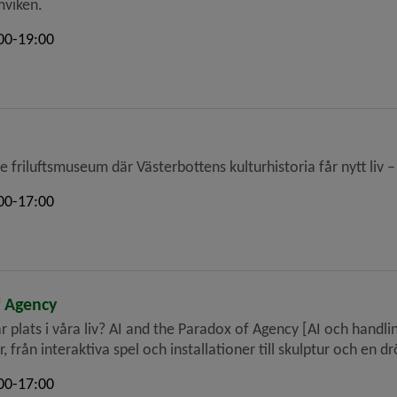
mviken.
00-19:00
e friluftsmuseum där Västerbottens kulturhistoria får nytt liv
00-17:00
f Agency
r plats i våra liv? AI and the Paradox of Agency [AI och hand
, från interaktiva spel och installationer till skulptur och en d
00-17:00