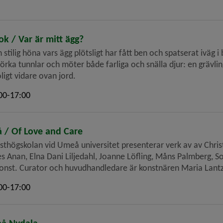
ok / Var är mitt ägg?
 stilig höna vars ägg plötsligt har fått ben och spatserat iväg i 
rka tunnlar och möter både farliga och snälla djur: en grävling
ligt vidare ovan jord.
00-17:00
 / Of Love and Care
onsthögskolan vid Umeå universitet presenterar verk av av Ch
Anan, Elna Dani Liljedahl, Joanne Löfling, Måns Palmberg, Sof
onst. Curator och huvudhandledare är konstnären Maria Lantz
00-17:00