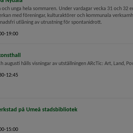
å Nydala
arn och unga hela sommaren. Under vardagar vecka 31 och 32 erb
erkan med föreningar, kulturaktörer och kommunala verksamhe
dsfri utlåning av utrustning för spontanidrott.
00-19:00
konsthall
 och augusti hålls visningar av utställningen ARcTic: Art, Land,
30-12:45
kstad på Umeå stadsbibliotek
00-15:00