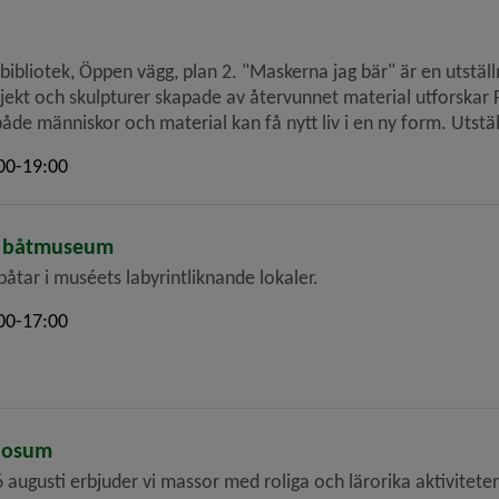
 jag bär" är en utställning om identitet, återbruk och det vi väljer att bära
t och skulpturer skapade av återvunnet material utforskar Fri
material kan få nytt liv i en ny form. Utställningen visas 4 juni till 22 augusti på bibliotekets
00-19:00
s båtmuseum
 båtar i muséets labyrintliknande lokaler.
00-17:00
iosum
 augusti erbjuder vi massor med roliga och lärorika aktivitet