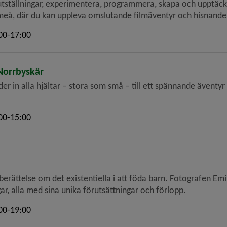
utställningar, experimentera, programmera, skapa och upptäck 
, där du kan uppleva omslutande filmäventyr och hisnande re
00-17:00
Norrbyskär
 in alla hjältar – stora som små – till ett spännande äventyr
00-15:00
berättelse om det existentiella i att föda barn. Fotografen Em
gar, alla med sina unika förutsättningar och förlopp.
00-19:00