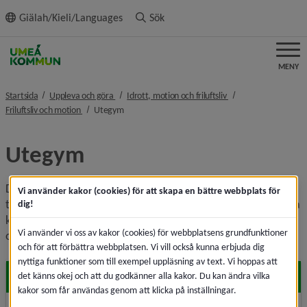
ll innehållet
Giälah/Kieli/Languages
Sök
MENY
nivå i brödsmulenavigeringen
nivå i brödsmulenavi
Startsida
Uppleva och göra
Idrott, motion och friluftsliv
nivå i brödsmulenavigeringen
nivå i brödsmulenavigeringen
Friluftsliv och motion
Utegym
Utegym
Det ska vara lätt att träna och röra på sig. Tycker du om att 
Vi använder kakor (cookies) för att skapa en bättre webbplats för
träna ute har vi flera olika alternativ att välja bland. I Umeå 
dig!
kommun finns flera utegym som kan användas av alla, 
Vi använder vi oss av kakor (cookies) för webbplatsens grundfunktioner
oavsett ålder eller träningsnivå.
och för att förbättra webbplatsen. Vi vill också kunna erbjuda dig
nyttiga funktioner som till exempel uppläsning av text. Vi hoppas att
Arabiedungen
det känns okej och att du godkänner alla kakor. Du kan ändra vilka
kakor som får användas genom att klicka på inställningar.