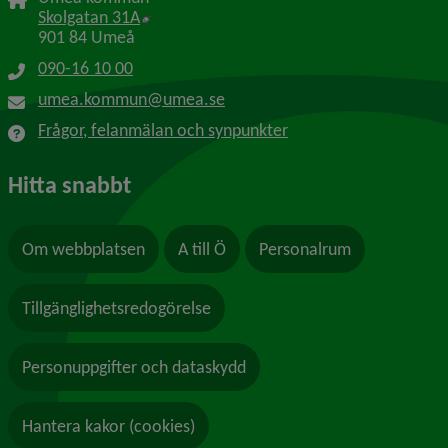
Länk till annan webbplats, öppnas i nytt f
Skolgatan 31A
901 84 Umeå
090-16 10 00
umea.kommun@umea.se
Frågor, felanmälan och synpunkter
Hitta snabbt
Om webbplatsen
A till Ö
Personalrum
Tillgänglighetsredogörelse
Personuppgifter och dataskydd
Hantera kakor (cookies)