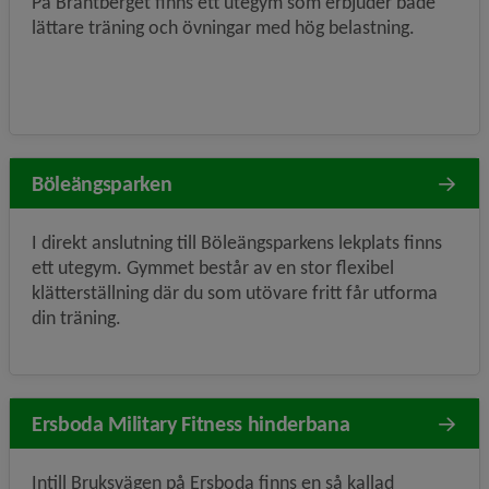
På Bräntberget finns ett utegym som erbjuder både
lättare träning och övningar med hög belastning.
Böleängsparken
I direkt anslutning till Böleängsparkens lekplats finns
ett utegym. Gymmet består av en stor flexibel
klätterställning där du som utövare fritt får utforma
din träning.
Ersboda Military Fitness hinderbana
Intill Bruksvägen på Ersboda finns en så kallad