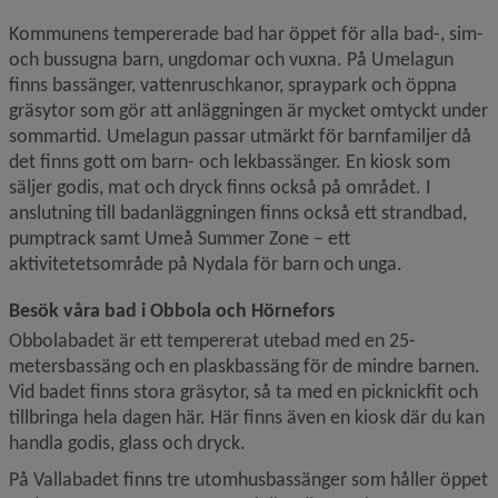
Kommunens tempererade bad har öppet för alla bad-, sim- 
och bussugna barn, ungdomar och vuxna. På Umelagun 
finns bassänger, vattenruschkanor, spraypark och öppna 
gräsytor som gör att anläggningen är mycket omtyckt under 
sommartid. Umelagun passar utmärkt för barnfamiljer då 
det finns gott om barn- och lekbassänger. En kiosk som 
säljer godis, mat och dryck finns också på området. I 
anslutning till badanläggningen finns också ett strandbad, 
pumptrack samt Umeå Summer Zone – ett 
aktivitetetsområde på Nydala för barn och unga.
Besök våra bad i Obbola och Hörnefors
Obbolabadet är ett tempererat utebad med en 25-
metersbassäng och en plaskbassäng för de mindre barnen. 
Vid badet finns stora gräsytor, så ta med en picknickfit och 
tillbringa hela dagen här. Här finns även en kiosk där du kan 
handla godis, glass och dryck.
På Vallabadet finns tre utomhusbassänger som håller öppet 