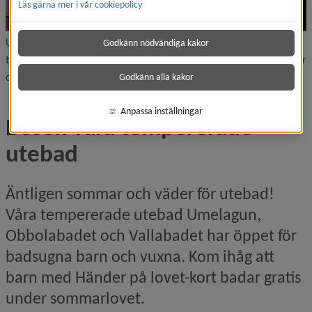
Läs gärna mer i vår cookiepolicy
Utmana en kompis på vattenrutschkanerace! På Umelagun finns
Godkänn nödvändiga kakor
två vattenrutschkanor, en lite längre och lugnare, Spiralen, och för
den som vågar: Fritt fall.
Godkänn alla kakor
Anpassa inställningar
Besök våra tempererade 
utebad
Äntligen sommar och väder för utebad! 
Våra tempererade utebad Umelagun, 
Obbolabadet och Vallabadet har öppet för 
badsugna barn och vuxna. Kom ihåg att 
barn med Händer på lovet-kort badar gratis 
under sommarlovet.