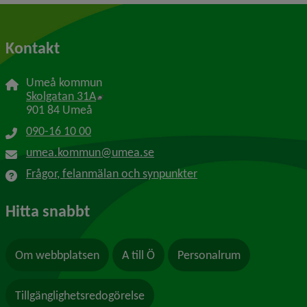
Kontakt
Umeå kommun
Länk till annan webbplats, öppnas i nytt f
Skolgatan 31A
901 84 Umeå
090-16 10 00
umea.kommun@umea.se
Frågor, felanmälan och synpunkter
Hitta snabbt
Om webbplatsen
A till Ö
Personalrum
Tillgänglighetsredogörelse