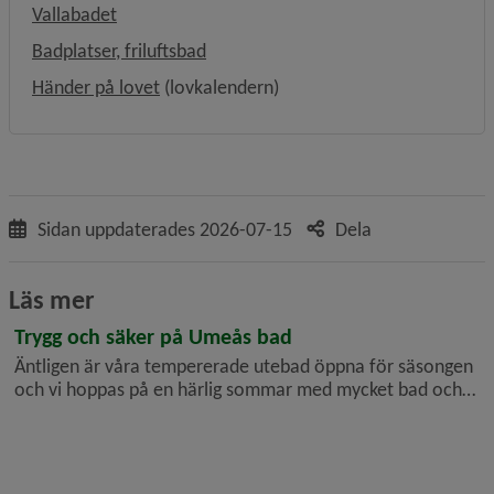
Vallabadet
Badplatser, friluftsbad
Länk till annan webbplats, öppnas i nytt fö
Händer på lovet
 (lovkalendern)
Sidan uppdaterades
2026-07-15
Dela
Läs mer
Trygg och säker på Umeås bad
Äntligen är våra tempererade utebad öppna för säsongen
och vi hoppas på en härlig sommar med mycket bad och
lek! Vi vill att du ska känna dig välkommen och trygg på
våra badanläggningar och vill därför passa på att
informera om vårt säkerhe...