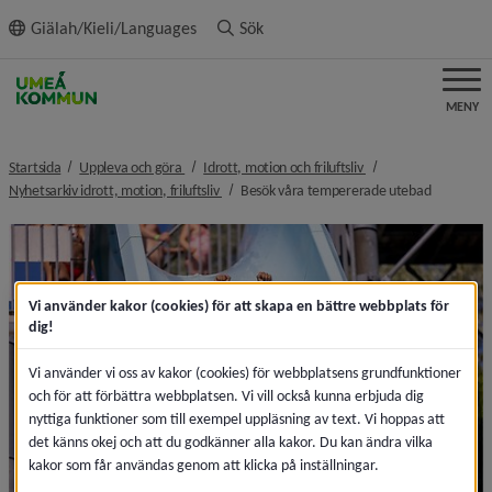
ll innehållet
Giälah/Kieli/Languages
Sök
MENY
nivå i brödsmulenavigeringen
nivå i brödsmulenavi
Startsida
Uppleva och göra
Idrott, motion och friluftsliv
nivå i brödsmulenavigeringen
nivå i brö
Nyhetsarkiv idrott, motion, friluftsliv
Besök våra tempererade utebad
Vi använder kakor (cookies) för att skapa en bättre webbplats för
dig!
Vi använder vi oss av kakor (cookies) för webbplatsens grundfunktioner
och för att förbättra webbplatsen. Vi vill också kunna erbjuda dig
nyttiga funktioner som till exempel uppläsning av text. Vi hoppas att
det känns okej och att du godkänner alla kakor. Du kan ändra vilka
kakor som får användas genom att klicka på inställningar.