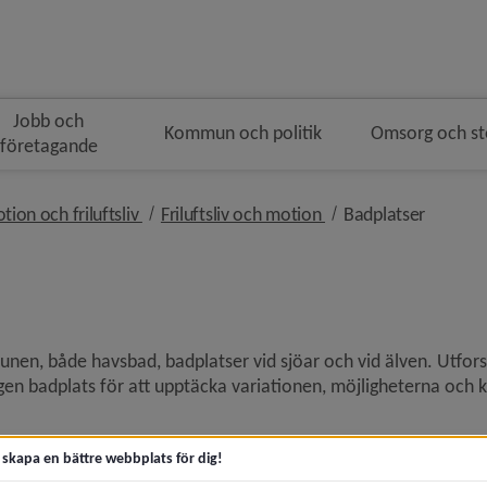
Jobb och
Kommun och politik
Omsorg och s
företagande
smulenavigeringen
nivå i brödsmulenavigeringen
nivå i brödsmulenavi
nivå i b
tion och friluftsliv
Friluftsliv och motion
Badplatser
nen, både havsbad, badplatser vid sjöar och vid älven. Utfors
ägen badplats för att upptäcka variationen, möjligheterna och k
t skapa en bättre webbplats för dig!