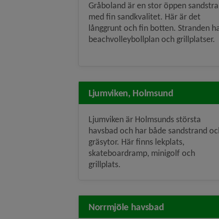
Gråboland är en stor öppen sandstr
med fin sandkvalitet. Här är det
långgrunt och fin botten. Stranden h
beachvolleybollplan och grillplatser.
Ljumviken, Holmsund
Ljumviken är Holmsunds största
havsbad och har både sandstrand oc
gräsytor. Här finns lekplats,
skateboardramp, minigolf och
grillplats.
Norrmjöle havsbad