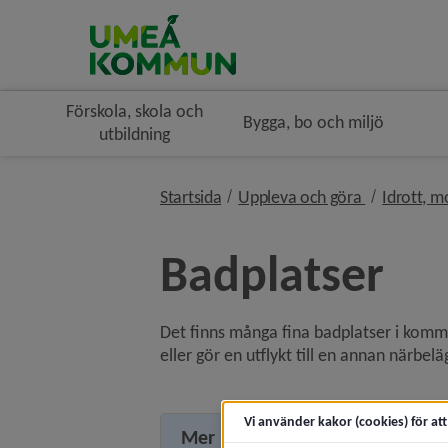
Förskola, skola och
Bygga, bo och miljö
utbildning
nivå i bröd
Startsida
Uppleva och göra
Idrott, mo
Badplatser
Det finns många fina badplatser i kommu
eller gör en utflykt till en annan närbel
Vi använder kakor (cookies) för at
Mer information