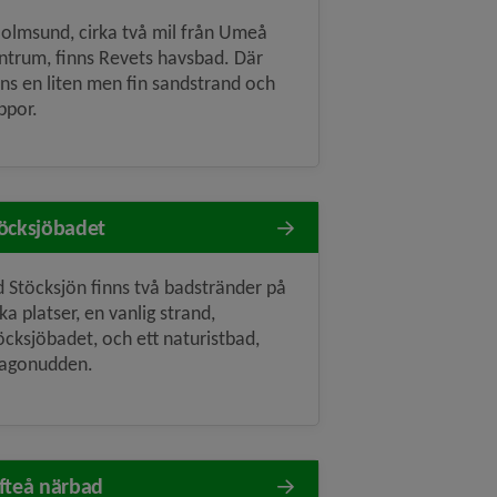
Holmsund, cirka två mil från Umeå
ntrum, finns Revets havsbad. Där
nns en liten men fin sandstrand och
ippor.
öcksjöbadet
d Stöcksjön finns två badstränder på
ika platser, en vanlig strand,
öcksjöbadet, och ett naturistbad,
agonudden.
fteå närbad