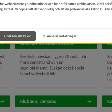
 för webbplatsens grundfunktioner och för att förbättra webbplatsen. Vi vill ocks
ng av text. Vi hoppas att det känns okej och att du godkänner alla kakor. Du kan
Godkänn alla kakor
Anpassa inställningar
Bredviks havsbad, Obbola
B
est
Bredviks havsbad ligger i Obbola, här
St
n.
finns sandstrand och en
Bö
d
segelbåtshamn. Du kan också spela
na
beachvolleyboll här.
gr
fi
Klubben, Länkebo
Kä