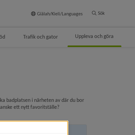
Till innehållet
Sök
Giälah/Kieli/Languages
Uppleva och göra
töd
Trafik och gator
geringen
rödsmulenavigeringen
ka badplatsen i närheten av där du bor 
anske ett nytt favoritställe?