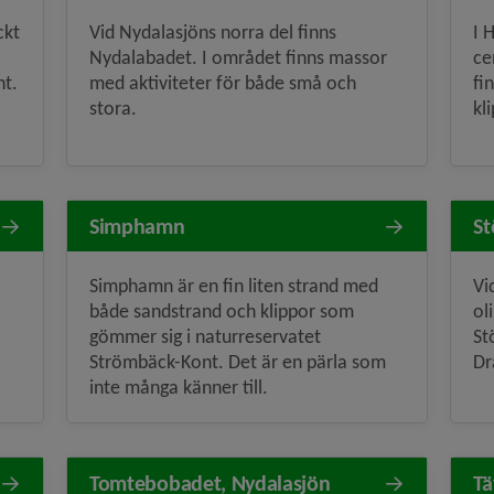
ckt
Vid Nydalasjöns norra del finns
I 
Nydalabadet. I området finns massor
ce
nt.
med aktiviteter för både små och
fi
stora.
kl
Simphamn
St
Simphamn är en fin liten strand med
Vi
både sandstrand och klippor som
ol
gömmer sig i naturreservatet
St
Strömbäck-Kont. Det är en pärla som
Dr
inte många känner till.
Tomtebobadet, Nydalasjön
Tä