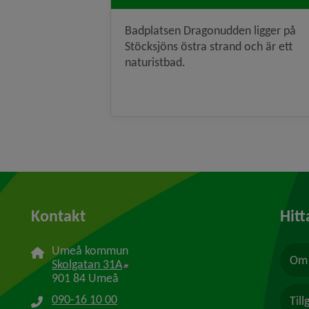
Badplatsen Dragonudden ligger på
Stöcksjöns östra strand och är ett
naturistbad.
Kontakt
Hitt
Umeå kommun
Om 
Länk till annan webbplats, öppnas i n
Skolgatan 31A
901 84 Umeå
090-16 10 00
Til