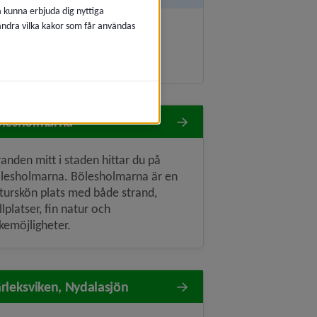
å kunna erbjuda dig nyttiga
 ändra vilka kakor som får användas
ölesholmarna
randen mitt i staden hittar du på
lesholmarna. Bölesholmarna är en
turskön plats med både strand,
illplatser, fin natur och
skemöjligheter.
rleksviken, Nydalasjön