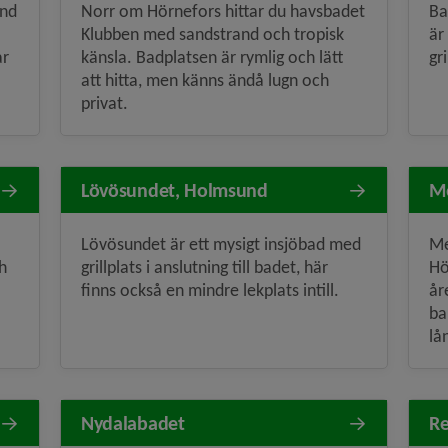
and
Norr om Hörnefors hittar du havsbadet
Ba
Klubben med sandstrand och tropisk
är
ar
känsla. Badplatsen är rymlig och lätt
gr
att hitta, men känns ändå lugn och
privat.
Lövösundet, Holmsund
Me
Lövösundet är ett mysigt insjöbad med
Me
h
grillplats i anslutning till badet, här
Hö
finns också en mindre lekplats intill.
år
ba
lå
Nydalabadet
Re