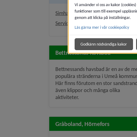
Vi använder vi oss av kakor (cookies)
funktioner som till exempel uppläsni
Simhallar och tempererade utebad
genom att klicka på inställningar.
Servicenivåer för badplatser
Läs gärna mer i vår cookiepolicy
Godkänn nödvändiga kakor
Bettnessands havsbad
Bettnessands havsbad är en av de m
populära stränderna i Umeå kommu
Här finns förutom en stor sandstran
även klippor och många olika
aktiviteter.
Gråboland, Hörnefors