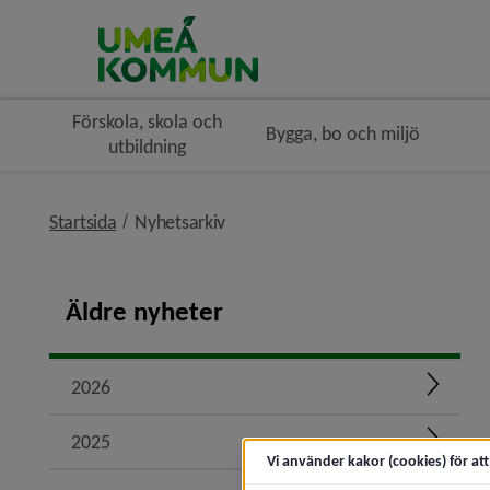
Förskola, skola och
Bygga, bo och miljö
utbildning
nivå i brödsmulenavigeringen
Startsida
Nyhetsarkiv
Äldre nyheter
2026
Expand
2025
Expand
Vi använder kakor (cookies) för at