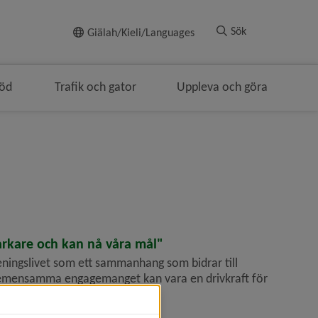
Till innehållet
Sök
Giälah/Kieli/Languages
töd
Trafik och gator
Uppleva och göra
tarkare och kan nå våra mål"
öreningslivet som ett sammanhang som bidrar till
emensamma engagemanget kan vara en drivkraft för