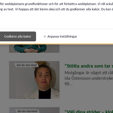
era
 för webbplatsens grundfunktioner och för att förbättra webbplatsen. Vi vill ocks
ng av text. Vi hoppas att det känns okej och att du godkänner alla kakor. Du kan
era
2022-03-18
"Rätten att höras ger 
För Dieter Müller är att gö
era
samhället, men den bör ut
Godkänn alla kakor
Anpassa inställningar
me...
2022-03-18
”Stötta andra som tar s
Motgångar är något att räk
Ida Östensson understryker
till...
2022-03-18
"Välj dina strider – klo