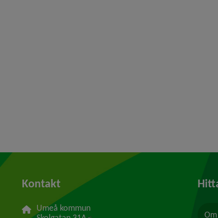
Kontakt
Hitt
Umeå kommun
Om 
Länk till annan webbplats, öppnas i n
Skolgatan 31A