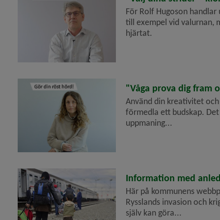
För Rolf Hugoson handlar
till exempel vid valurnan,
era
hjärtat.
2022-03-18
"Våga prova dig fram o
Använd din kreativitet och 
förmedla ett budskap. Det ä
uppmaning...
2022-03-11
Information med anledn
Här på kommunens webbpla
Rysslands invasion och kr
själv kan göra...