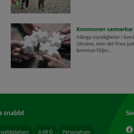
2022-03-07
Kommunen samverkar oc
Många myndigheter i Sverig
Ukraina, men det finns jus
kommun följer...
a snabbt
So
webbplatsen
A till Ö
Personalrum
ytt fönster.