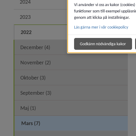
2024
Expand
Vi använder vi oss av kakor (cookies)
funktioner som till exempel uppläsni
2023
Expand
genom att klicka på inställningar.
Läs gärna mer i vår cookiepolicy
2022
Expand
Godkänn nödvändiga kakor
December (4)
November (2)
Oktober (3)
September (3)
Maj (1)
Mars (7)