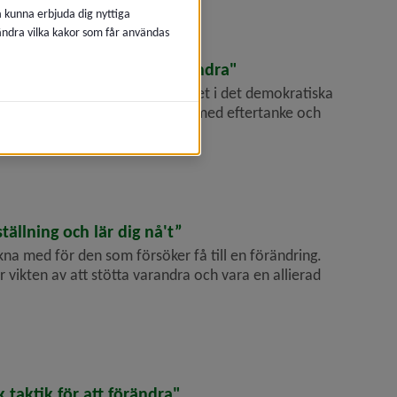
å kunna erbjuda dig nyttiga
 ändra vilka kakor som får användas
också ansvar att lyssna på andra"
ra sin röst hörd en viktig rättighet i det demokratiska
nyttjas med respekt för andra, med eftertanke och
tällning och lär dig nå't”
na med för den som försöker få till en förändring.
 vikten av att stötta varandra och vara en allierad
k taktik för att förändra"