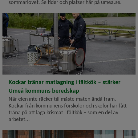
sommarlovet. Se tider och platser här på umea.se.
2026-06-16
Kockar tränar matlagning i fältkök – stärker
Umeå kommuns beredskap
När elen inte räcker till måste maten ändå fram.
Kockar från kommunens förskolor och skolor har fått
träna på att laga krismat i fältkök – som en del av
arbetet...