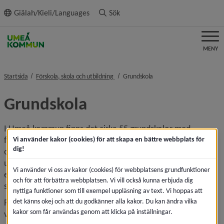
ll innehållet
Giälah/Kieli/Languages
Sök
MENY
nivå i brödsmulenavigeringen
nivå i brödsmulenavigerin
Startsida
Förskola, skola och utbildning
Grundskola
Grundskola
I Umeå kommun finns det cirka 55 grundskolor med 
förskoleklass och varierade årskurser. Förskoleklass är 
Vi använder kakor (cookies) för att skapa en bättre webbplats för
dig!
obligatoriskt för alla barn som har fyllt eller fyller sex år 
under året. Elever folkbokförda i Umeå kommun som går i 
Vi använder vi oss av kakor (cookies) för webbplatsens grundfunktioner
en skola med nästkommande årskurs har rätt att gå kvar på 
och för att förbättra webbplatsen. Vi vill också kunna erbjuda dig
skolan enligt skollagen (10 kap 31 §).
nyttiga funktioner som till exempel uppläsning av text. Vi hoppas att
det känns okej och att du godkänner alla kakor. Du kan ändra vilka
Fritids erbjuds för barn i förskoleklass upp till och med 
kakor som får användas genom att klicka på inställningar.
vårterminen det år då eleven fyller 13 år under den skolfria 