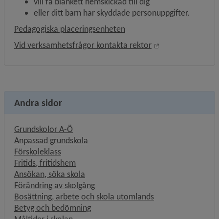
vill få blankett hemskickad till dig
eller ditt barn har skyddade personuppgifter.
Pedagogiska placeringsenheten
Öppnas i nytt fön
Vid verksamhetsfrågor kontakta rektor
Andra sidor
Grundskolor A-Ö
Anpassad grundskola
Förskoleklass
Fritids, fritidshem
Ansökan, söka skola
Förändring av skolgång
Bosättning, arbete och skola utomlands
Betyg och bedömning