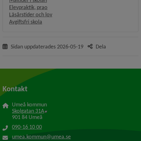
Måltider i skolan
Elevpraktik, prao
Läsårstider och lov
Avgiftsfri skola
Sidan uppdaterades
2026-05-19
Dela
Kontakt
Umeå kommun
Länk till annan webbplats, öppnas i nytt f
Skolgatan 31A
901 84 Umeå
090-16 10 00
umea.kommun@umea.se