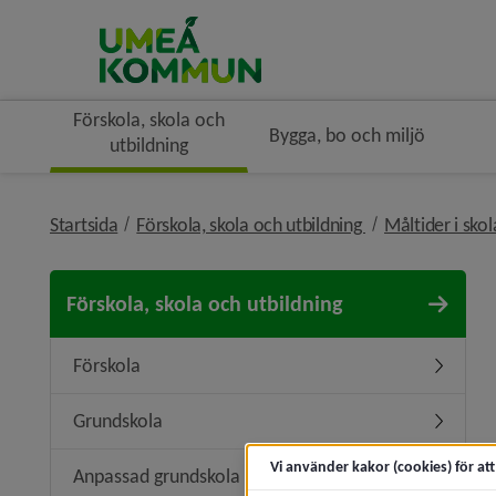
Förskola, skola och
Bygga, bo och miljö
utbildning
nivå i brödsmule
Startsida
Förskola, skola och utbildning
Måltider i sko
Förskola, skola och utbildning
Förskola
Undermen
Grundskola
Undermen
Vi använder kakor (cookies) för at
Anpassad grundskola