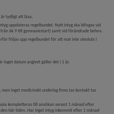
r tydligt att läsa.
tyg uppdateras regelbundet. Nytt intyg ska bifogas vid 
h från åk 9 till gymnasiestart) samt vid förändrade behov.
r följas upp regelbundet för att mat inte utesluts i 
r inget datum angivet gäller det i 1 år.
men inget medicinskt underlag finns tas kontakt tas 
opia kompletteras till ansökan senast 1 månad efter 
en här tiden. Har inget intyg inkommit efter 1 månad 