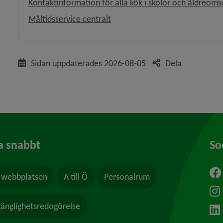
Kontaktinformation för alla kök i skolor och äldreoms
Måltidsservice centralt
Sidan uppdaterades
2026-08-05
Dela
a snabbt
So
webbplatsen
A till Ö
Personalrum
ytt fönster.
lgänglighetsredogörelse