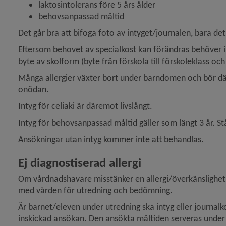
laktosintolerans före 5 års ålder
behovsanpassad måltid
Det går bra att bifoga foto av intyget/journalen, bara det ä
Eftersom behovet av specialkost kan förändras behöver in
byte av skolform (byte från förskola till förskoleklass oc
Många allergier växter bort under barndomen och bör därfö
onödan.
Intyg för celiaki är däremot livslångt.
Intyg för behovsanpassad måltid gäller som längt 3 år. Stå
Ansökningar utan intyg kommer inte att behandlas.
Ej diagnostiserad allergi
Om vårdnadshavare misstänker en allergi/överkänslighet, 
med vården för utredning och bedömning.
Är barnet/eleven under utredning ska intyg eller journalk
inskickad ansökan. Den ansökta måltiden serveras under d