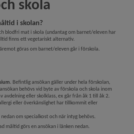
och skola
åltid i skolan?
ch blodfri mat i skola (undantag om barnet/eleven har 
id finns ett vegetariskt alternativ.
däremot göras om barnet/eleven går i förskola.
asium
. Befintlig ansökan gäller under hela förskolan, 
y ansökan behövs vid byte av förskola och skola inom 
delning eller skolklass, ex går från åk 1 till åk 2.
llergi eller överkänslighet har tillkommit eller 
 nedan om specialkost och när intyg behövs.
sad måltid görs en ansökan i länken nedan.