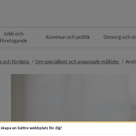
Jobb och
Kommun och politik
Omsorg och s
företagande
navigeringen
nivå i brödsmulenavigeringen
nivå i 
la och förskola
Om specialkost och anpassade måltider
Ansö
y för Förskola
y för Grundskola
t skapa en bättre webbplats för dig!