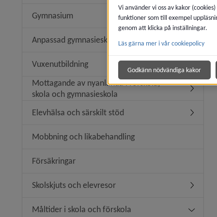
Vi använder vi oss av kakor (cookies)
Gymnasium
funktioner som till exempel uppläsni
Underme
genom att klicka på inställningar.
Anpassad gymnasieskola
Läs gärna mer i vår cookiepolicy
Undermen
Vuxenutbildning
Undermen
Godkänn nödvändiga kakor
Mottagande av nyanlända i förskola,
Undermen
skola och gymnasieskola
Elevhälsa och särskilt stöd
Undermeny
Mobbning och likabehandling
Försäkringar
Skolskjuts och elevresor
Undermen
Måltider i skola och förskola
Undermeny