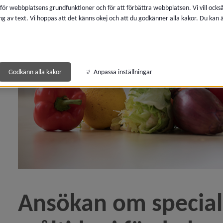
 för webbplatsens grundfunktioner och för att förbättra webbplatsen. Vi vill ocks
ng av text. Vi hoppas att det känns okej och att du godkänner alla kakor. Du kan
ny för Gymnasium
y för Anpassad gymnasieskola
y för Vuxenutbildning
Godkänn alla kakor
Anpassa inställningar
y för Mottagande av nyanlända i förskola, skola och gymnasieskola
 för Elevhälsa och särskilt stöd
Ansökan om special
y för Skolskjuts och elevresor
 för Måltider i skola och förskola