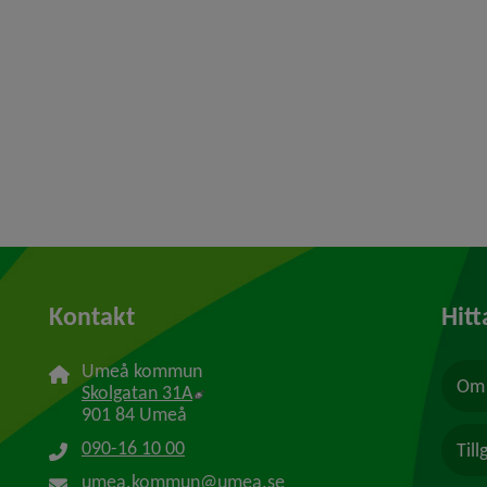
Kontakt
Hitt
Umeå kommun
Om 
Länk till annan webbplats, öppnas i n
Skolgatan 31A
901 84 Umeå
090-16 10 00
Til
umea.kommun@umea.se