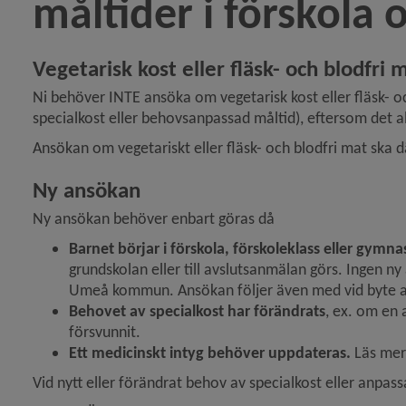
måltider i förskola 
Vegetarisk kost eller fläsk- och blodfri m
Ni behöver INTE ansöka om vegetarisk kost eller fläsk- o
specialkost eller behovsanpassad måltid), eftersom det allt
y för Om specialkost och anpassade måltider
Ansökan om vegetariskt eller fläsk- och blodfri mat ska 
Ny ansökan
Ny ansökan behöver enbart göras då
Barnet börjar i förskola, förskoleklass eller gymn
grundskolan eller till avslutsanmälan görs. Ingen n
Umeå kommun. Ansökan följer även med vid byte av av
Behovet av specialkost har förändrats
, ex. om en a
y för Modersmål
försvunnit.
Ett medicinskt intyg behöver uppdateras. 
Läs mer
y för Studie- och yrkesvägledning
Vid nytt eller förändrat behov av specialkost eller anpas