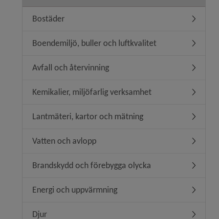
Bostäder
Undermen
Boendemiljö, buller och luftkvalitet
Undermeny
Avfall och återvinning
Undermeny
Kemikalier, miljöfarlig verksamhet
Undermeny
Lantmäteri, kartor och mätning
Undermen
Vatten och avlopp
Undermen
Brandskydd och förebygga olycka
Undermen
Energi och uppvärmning
Undermen
Djur
Undermen