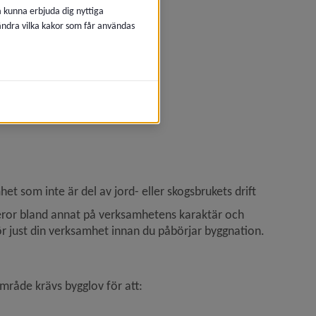
å kunna erbjuda dig nyttiga
 ändra vilka kakor som får användas
het som inte är del av jord- eller skogsbrukets drift
ror bland annat på verksamhetens karaktär och 
för just din verksamhet innan du påbörjar byggnation.
råde krävs bygglov för att: