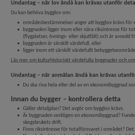
Undantag – när lov ändå kan krävas utanför deta
Du kan behöva bygglov om:
områdesbestämmelser anger att bygglov krävs för
byggnaden ligger inom eller nära riksintresse för to
(flygplatser, övnings- eller skjutfält) och är avsedd f
byggnaden är särskilt värdefull, eller
ligger inom ett särskilt värdefullt bebyggelseområde
Läs mer om kulturhistoriskt värdefulla byggnader och o
Undantag – när anmälan ändå kan krävas utanför
Du ska riva hela eller del av en ekonomibyggnad so
Innan du bygger – kontrollera detta
Gäller detaljplan? Det avgör om bygglov krävs.
Är byggnaden verkligen en ekonomibyggnad? Fundera 
skogsbrukets drift.
Finns riksintresse för totalförsvaret i området? Det