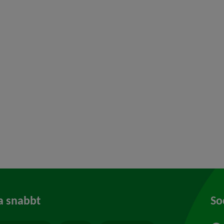
y för Naturvård, parker
 för Översiktsplan och detaljplaner
y för Stadsplanering och byggande
y för Hälsoskydd
y för Ras och skred
a snabbt
So