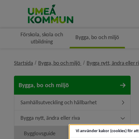
Förskola, skola och
Bygga, bo och miljö
utbildning
nivå i brödsmulenavigerin
Startsida
Bygga, bo och miljö
Bygga nytt, ändra eller r
Bygga, bo och miljö
Samhällsutveckling och hållbarhet
Undermen
Bygga nytt, ändra eller riva
Undermeny
Vi använder kakor (cookies) för at
Bygglovsguide
Undermen