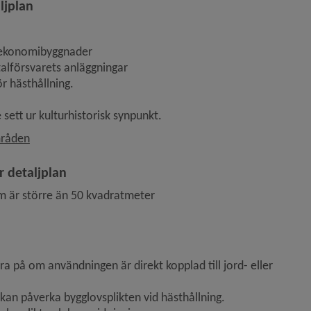
ljplan
 ekonomibyggnader
talförsvarets anläggningar 
ör hästhållning.
 sett ur kulturhistorisk synpunkt.
mråden
 detaljplan
m är större än 50 kvadratmeter
på om användningen är direkt kopplad till jord- eller 
 kan påverka bygglovsplikten vid hästhållning.