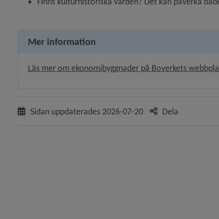
Finns kulturhistoriska värden? Det kan påverka både 
y för Bostäder
Mer information
 för Boendemiljö, buller och luftkvalitet
Läs mer om ekonomibyggnader på Boverkets webbpla
 för Avfall och återvinning
 för Kemikalier, miljöfarlig verksamhet
Sidan uppdaterades
2026-07-20
Dela
y för Lantmäteri, kartor och mätning
y för Vatten och avlopp
y för Brandskydd och förebygga olycka
y för Energi och uppvärmning
y för Djur