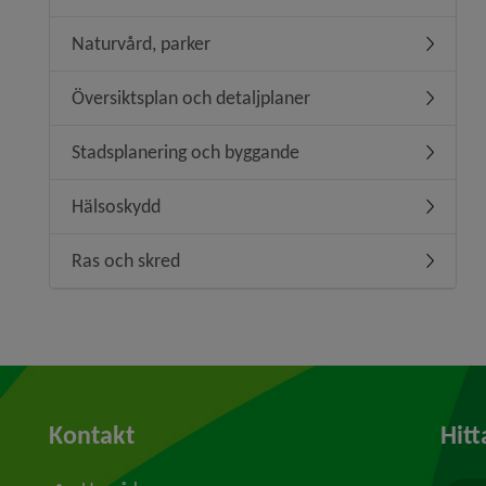
Naturvård, parker
Undermen
Översiktsplan och detaljplaner
Undermeny
Stadsplanering och byggande
Undermen
Hälsoskydd
Undermen
Ras och skred
Undermen
Kontakt
Hitt