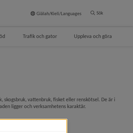
Till innehållet
Sök
Giälah/Kieli/Languages
töd
Trafik och gator
Uppleva och göra
ringen
ogsbruk, vattenbruk, fisket eller renskötsel. De är i 
aden ligger och verksamhetens karaktär.