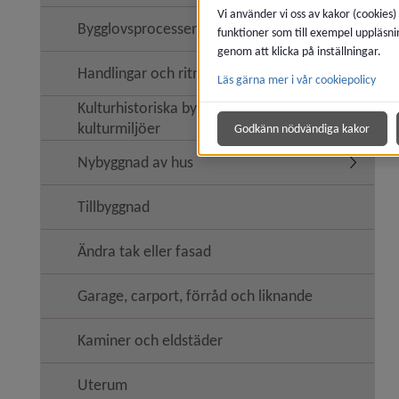
Vi använder vi oss av kakor (cookies)
Bygglovsprocessen
funktioner som till exempel uppläsni
Undermen
genom att klicka på inställningar.
Handlingar och ritningar till ansökan
Läs gärna mer i vår cookiepolicy
Undermeny
Kulturhistoriska byggnader,
kulturmiljöer
Godkänn nödvändiga kakor
Nybyggnad av hus
Undermen
Tillbyggnad
Ändra tak eller fasad
Garage, carport, förråd och liknande
Kaminer och eldstäder
Uterum