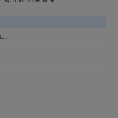
lovplikt och krav vid rivning.
Länk till annan webbplats, öppnas i nytt fönster.
ts 