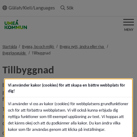
ll innehållet
Giälah/Kieli/Languages
Sök
MENY
nivå i brödsmulenavigeringen
nivå i brödsmulenav
Startsida
Bygga, bo och miljö
Bygga nytt, ändra eller riva
nivå i brödsmulenavigeringen
nivå i brödsmulenavigeringen
Bygglovsguide
Tillbyggnad
Tillbyggnad
En tillbyggnad innebär att du ökar en byggnads volym 
Vi använder kakor (cookies) för att skapa en bättre webbplats för
dig!
genom att bygga ut den åt sidan, uppåt eller nedåt. I vissa 
fall kan du göra en tillbyggnad utan att söka bygglov.
Vi använder vi oss av kakor (cookies) för webbplatsens grundfunktioner
Tänk på att detaljplan, områdesbestämmelser och 
och för att förbättra webbplatsen. Vi vill också kunna erbjuda dig
strandskydd kan påverka vad du får göra. Kontrollera 
nyttiga funktioner som till exempel uppläsning av text. Vi hoppas att
därför alltid vad som gäller för din fastighet.
det känns okej och att du godkänner alla kakor. Du kan ändra vilka
kakor som får användas genom att klicka på inställningar.
Oavsett om åtgärden kräver bygglov, anmälan eller inget av 