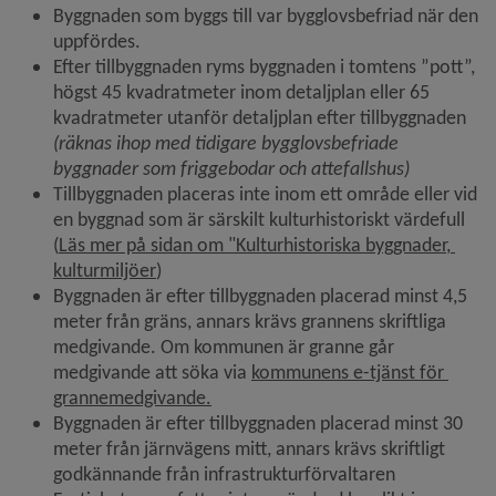
Byggnaden som byggs till var bygglovsbefriad när den 
uppfördes.
Efter tillbyggnaden ryms byggnaden i tomtens ”pott”, 
högst 45 kvadratmeter inom detaljplan eller 65 
kvadratmeter utanför detaljplan efter tillbyggnaden 
(räknas ihop med tidigare bygglovsbefriade 
byggnader som friggebodar och attefallshus)
Tillbyggnaden placeras inte inom ett område eller vid 
en byggnad som är särskilt kulturhistoriskt värdefull 
(
Läs mer på sidan om "Kulturhistoriska byggnader, 
kulturmiljöer
)
Byggnaden är efter tillbyggnaden placerad minst 4,5 
meter från gräns, annars krävs grannens skriftliga 
medgivande. Om kommunen är granne går 
medgivande att söka via 
kommunens e-tjänst för 
Länk till annan webbplats.
grannemedgivande.
Byggnaden är efter tillbyggnaden placerad minst 30 
meter från järnvägens mitt, annars krävs skriftligt 
godkännande från infrastrukturförvaltaren