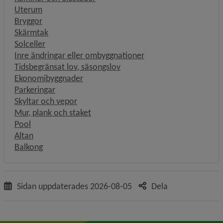
Uterum
Bryggor
Skärmtak
Solceller
Inre ändringar eller ombyggnationer
Tidsbegränsat lov, säsongslov
Ekonomibyggnader
Parkeringar
Skyltar och vepor
Mur, plank och staket
Pool
Altan
Balkong
Sidan uppdaterades
2026-08-05
Dela