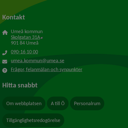
Kontakt
Umeå kommun
Länk till annan webbplats, öppnas i nytt f
Skolgatan 31A
901 84 Umeå
090-16 10 00
umea.kommun@umea.se
Frågor, felanmälan och synpunkter
Hitta snabbt
Om webbplatsen
A till Ö
Personalrum
Tillgänglighetsredogörelse