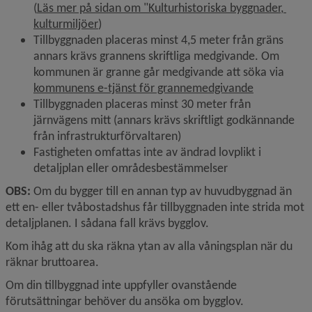
(
Läs mer på sidan om "Kulturhistoriska byggnader, 
kulturmiljöer
)
Tillbyggnaden placeras minst 4,5 meter från gräns 
annars krävs grannens skriftliga medgivande. Om 
kommunen är granne går medgivande att söka via 
Länk till a
kommunens e-tjänst för grannemedgivande
Tillbyggnaden placeras minst 30 meter från 
järnvägens mitt (annars krävs skriftligt godkännande 
från infrastrukturförvaltaren)
Fastigheten omfattas inte av ändrad lovplikt i 
detaljplan eller områdesbestämmelser
OBS:
 Om du bygger till en annan typ av huvudbyggnad än 
ett en- eller tvåbostadshus får tillbyggnaden inte strida mot 
detaljplanen. I sådana fall krävs bygglov.
Kom ihåg att du ska räkna ytan av alla våningsplan när du 
räknar bruttoarea.
Om din tillbyggnad inte uppfyller ovanstående 
förutsättningar behöver du ansöka om bygglov.