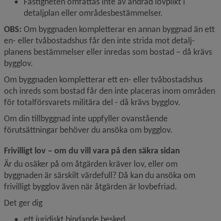
Fastigheten omfattas inte av ändrad lovplikt i 
detaljplan eller områdesbestämmelser.
OBS:
 Om byggnaden kompletterar en annan byggnad än ett 
en- eller tvåbostadshus får den inte strida mot detalj­
planens bestämmelser eller inredas som bostad – då krävs 
bygglov.
Om byggnaden kompletterar ett en- eller tvåbostadshus 
och inreds som bostad får den inte placeras inom områden 
för totalförsvarets militära del - då krävs bygglov.
Om din tillbyggnad inte uppfyller ovanstående 
förutsättningar behöver du ansöka om bygglov.
Frivilligt lov – om du vill vara på den säkra sidan
Är du osäker på om åtgärden kräver lov, eller om 
byggnaden är särskilt värdefull? Då kan du ansöka om 
frivilligt bygglov även när åtgärden är lovbefriad.
Det ger dig
ett juridiskt bindande besked