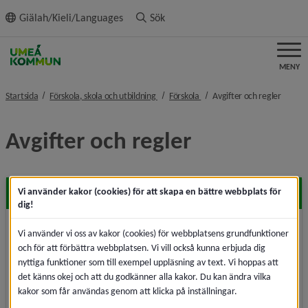
ll innehållet
Giälah/Kieli/Languages
Sök
MENY
nivå i brödsmulenavigeringen
nivå i brödsmulenavigeringen
nivå i 
Startsida
Förskola, skola och utbildning
Förskola
Avgifter och regler
Avgifter och regler
Avgift
Vi använder kakor (cookies) för att skapa en bättre webbplats för
dig!
Du betalar för platsen och inte för den tid barnet är i
Vi använder vi oss av kakor (cookies) för webbplatsens grundfunktioner
verksamheten. Det är hushållets sammanlagda
och för att förbättra webbplatsen. Vi vill också kunna erbjuda dig
inkomst som påverkar avgiften.
nyttiga funktioner som till exempel uppläsning av text. Vi hoppas att
det känns okej och att du godkänner alla kakor. Du kan ändra vilka
kakor som får användas genom att klicka på inställningar.