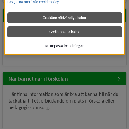
Läs gärna mer i vår cookiepolicy
Vem har rätt till förskola?
Godkänn nödvändiga kakor
Barn som är bosatt och folkbokförd i Umeå kommun
Godkänn alla kakor
kan börja i förskolan från 1 års ålder och till de börjar
i förskoleklass.
Anpassa inställningar
När barnet går i förskolan
Här finns information som är bra att känna till när du
tackat ja till ett erbjudande om plats i förskola eller
pedagogisk omsorg.