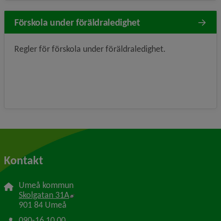
Förskola under föräldraledighet
Regler för förskola under föräldraledighet.
Kontakt
Umeå kommun
Länk till annan webbplats, öppnas i nytt f
Skolgatan 31A
901 84 Umeå
090-16 10 00