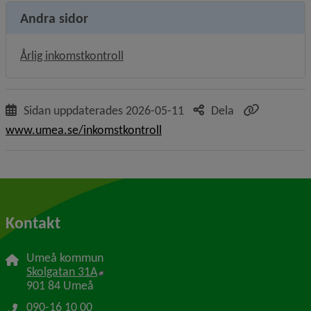
Andra sidor
Årlig inkomstkontroll
Sidan uppdaterades
2026-05-11
Dela
www.umea.se/inkomstkontroll
Kontakt
Umeå kommun
Länk till annan webbplats, öppnas i nytt f
Skolgatan 31A
901 84 Umeå
090-16 10 00