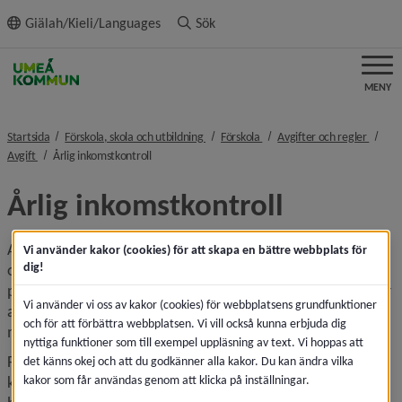
ll innehållet
Giälah/Kieli/Languages
Sök
MENY
nivå i brödsmulenavigeringen
nivå i brödsmulenavigeringen
nivå i
Startsida
Förskola, skola och utbildning
Förskola
Avgifter och regler
nivå i brödsmulenavigeringen
nivå i brödsmulenavigeringen
Avgift
Årlig inkomstkontroll
Årlig inkomstkontroll
Alla vårdnadshavare med barn i förskola, pedagogisk 
Vi använder kakor (cookies) för att skapa en bättre webbplats för
dig!
omsorg eller på fritidshem betalar en avgift för barnets 
plats. Avgiften baseras på hushållets inkomst, vilket innebär 
Vi använder vi oss av kakor (cookies) för webbplatsens grundfunktioner
att hushåll med lägre inkomst betalar mindre än hushåll 
och för att förbättra webbplatsen. Vi vill också kunna erbjuda dig
med högre inkomst.
nyttiga funktioner som till exempel uppläsning av text. Vi hoppas att
För att säkerställa att alla betalar rätt avgift genomför 
det känns okej och att du godkänner alla kakor. Du kan ändra vilka
kakor som får användas genom att klicka på inställningar.
kommunen en årlig inkomstkontroll. Syftet är att alla ska 