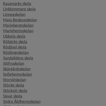
Kasamarks skola
Linblommans skola
Linneaskolan
Maja Beskowskolan
Mariebergsskolan
Mariehemsskolan
Obbola skola
Röbäcks skola
Rödåsel skola
Rödängsskolan
Sandalidens skola
Sjöfruskolan
Skärgårdsskolan
Sofiehemsskolan
Storsjöskolan
Stöcke skola
Stöcksjö skola
Sävar skola
Södra Ålidhemsskolan