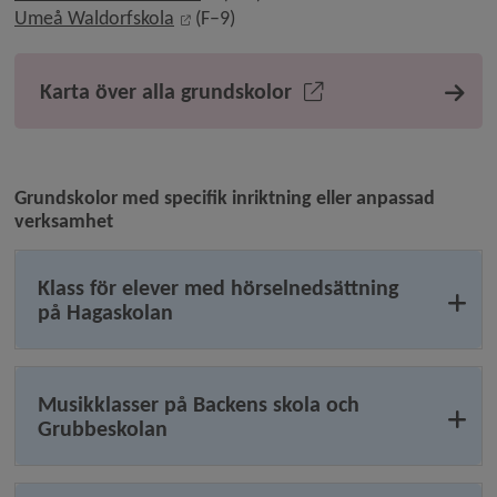
Länk till annan webbplats, öppnas i nyt
Umeå Waldorfskola
 (F–9)
Karta över alla grundskolor
Grundskolor med specifik inriktning eller anpassad 
verksamhet
Klass för elever med hörselnedsättning
på Hagaskolan
Musikklasser på Backens skola och
Grubbeskolan