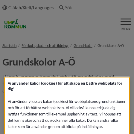
ll innehållet
Giälah/Kieli/Languages
Sök
MENY
nivå i brödsmulenavigeringen
nivå i brödsmulenavigerin
nivå i
Startsida
Förskola, skola och utbildning
Grundskola
Grundskolor A-Ö
Grundskolor A-Ö
I Umeå kommun finns det cirka 55 grundskolor med 
förskoleklass och varierade årskurser. Förskoleklass är 
Vi använder kakor (cookies) för att skapa en bättre webbplats för
dig!
obligatoriskt för alla barn som har fyllt eller fyller sex år 
under året.
Vi använder vi oss av kakor (cookies) för webbplatsens grundfunktioner
och för att förbättra webbplatsen. Vi vill också kunna erbjuda dig
Grundskolor A-Ö
nyttiga funktioner som till exempel uppläsning av text. Vi hoppas att
det känns okej och att du godkänner alla kakor. Du kan ändra vilka
Backens skola
kakor som får användas genom att klicka på inställningar.
Berghemsskolan