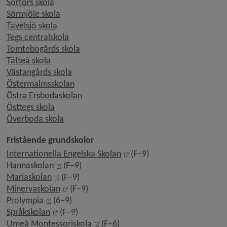
Sörfors skola
Sörmjöle skola
Tavelsjö skola
Tegs centralskola
Tomtebogårds skola
Täfteå skola
Västangårds skola
Östermalmsskolan
Östra Ersbodaskolan
Östtegs skola
Överboda skola
Fristående grundskolor
Länk till annan webbplats, 
Internationella Engelska Skolan
 (F–9)
Länk till annan webbplats, öppnas i nytt fönst
Hannaskolan
 (F–9)
Länk till annan webbplats, öppnas i nytt fönste
Mariaskolan
 (F–9)
Länk till annan webbplats, öppnas i nytt fön
Minervaskolan
 (F–9)
Länk till annan webbplats, öppnas i nytt fönster.
Prolympia
 (6–9)
Länk till annan webbplats, öppnas i nytt fönste
Språkskolan
 (F–9)
Länk till annan webbplats, öppnas i
Umeå Montessoriskola
 (F–6)