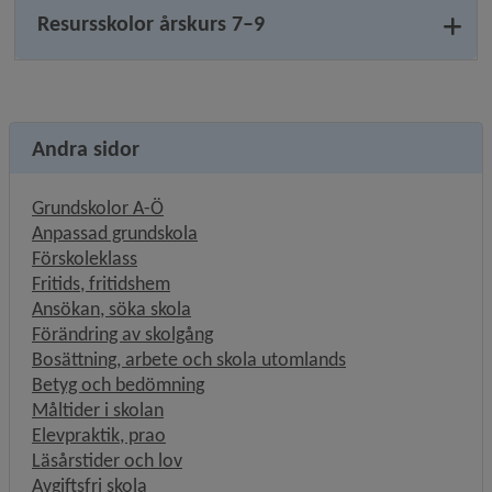
Resursskolor årskurs 7–9
Andra sidor
Grundskolor A-Ö
Anpassad grundskola
Förskoleklass
Fritids, fritidshem
Ansökan, söka skola
Förändring av skolgång
Bosättning, arbete och skola utomlands
Betyg och bedömning
Måltider i skolan
Elevpraktik, prao
Läsårstider och lov
Avgiftsfri skola