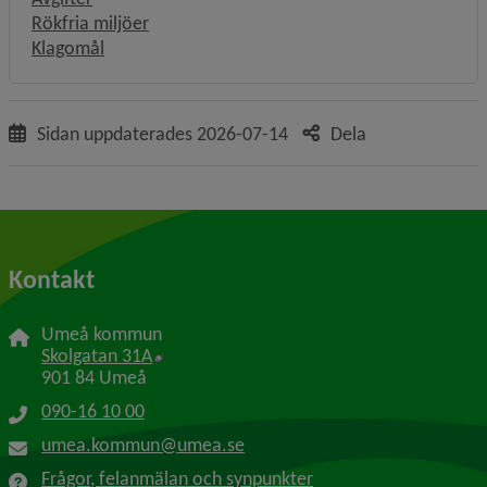
Rökfria miljöer
Klagomål
Sidan uppdaterades
2026-07-14
Dela
Kontakt
Umeå kommun
Länk till annan webbplats, öppnas i nytt f
Skolgatan 31A
901 84 Umeå
090-16 10 00
umea.kommun@umea.se
Frågor, felanmälan och synpunkter