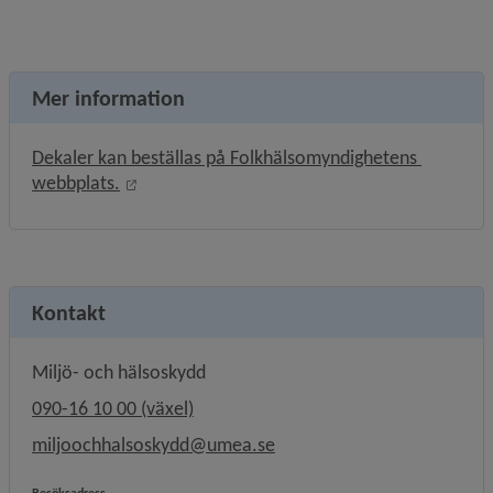
Mer information
Dekaler kan beställas på Folkhälsomyndighetens 
Länk till annan webbplats, öppnas i nytt fönst
webbplats.
Kontakt
Miljö- och hälsoskydd
Länk till annan webbplats.
090-16 10 00 (växel)
miljoochhalsoskydd@umea.se