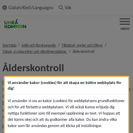
ll innehållet
Giälah/Kieli/Languages
Sök
MENY
nivå i brödsmulenavigeringen
nivå i brödsmulena
Startsida
Jobb och företagande
Tillstånd, regler och tillsyn
nivå i brödsmulenavigeringen
nivå i brödsmulenaviger
Tobak, e-cigaretter och nikotinprodukter
Ålderskontroll
Ålderskontroll
Den som säljer tobaksvaror, e-cigaretter eller tobaksfria 
Vi använder kakor (cookies) för att skapa en bättre webbplats för
dig!
nikotinprodukter är skyldig att försäkra sig om att kunden är 
över 18 år. Det är ett personligt ansvar – och det är ett 
Vi använder vi oss av kakor (cookies) för webbplatsens grundfunktioner
brott att sälja till någon som är minderårig. Det gäller 
och för att förbättra webbplatsen. Vi vill också kunna erbjuda dig
oavsett om försäljningen sker i butik, vid avhämtning eller 
nyttiga funktioner som till exempel uppläsning av text. Vi hoppas att
vid hemleverans.
det känns okej och att du godkänner alla kakor. Du kan ändra vilka
kakor som får användas genom att klicka på inställningar.
Det kan vara svårt att avgöra någons ålder – många 