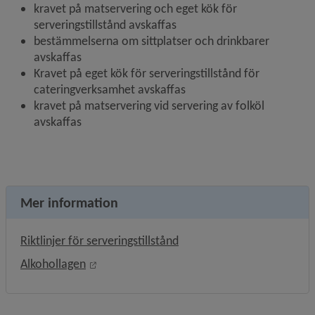
kravet på matservering och eget kök för 
serveringstillstånd avskaffas
bestämmelserna om sittplatser och drinkbarer 
avskaffas
Kravet på eget kök för serveringstillstånd för 
cateringverksamhet avskaffas
kravet på matservering vid servering av folköl 
avskaffas
Mer information
, 285.1 kB.
Riktlinjer för serveringstillstånd
Länk till annan webbplats, öppnas i nytt fön
Alkohollagen