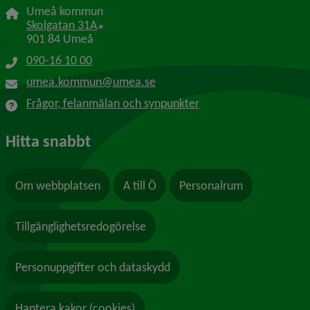
Umeå kommun
Länk till annan webbplats, öppnas i nytt f
Skolgatan 31A
901 84 Umeå
090-16 10 00
umea.kommun@umea.se
Frågor, felanmälan och synpunkter
Hitta snabbt
Om webbplatsen
A till Ö
Personalrum
Tillgänglighetsredogörelse
Personuppgifter och dataskydd
Hantera kakor (cookies)