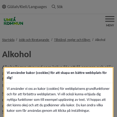
ll innehållet
Giälah/Kieli/Languages
Sök
MENY
nivå i brödsmulenavigeringen
nivå i brödsmulena
nivå i b
Startsida
Jobb och företagande
Tillstånd, regler och tillsyn
Alkohol
Alkohol
Alkohollagen styr vad som krävs för att få servera och sälja 
alkoholdrycker. Lagen är en social skyddslag och har till 
Vi använder kakor (cookies) för att skapa en bättre webbplats för
dig!
främsta syfte att begränsa alkoholens negativa 
skadeverkningar.
Vi använder vi oss av kakor (cookies) för webbplatsens grundfunktioner
Servering av alkoholdrycker får endast ske i sådan 
och för att förbättra webbplatsen. Vi vill också kunna erbjuda dig
omfattning och i sådana former att skador eller brister i 
nyttiga funktioner som till exempel uppläsning av text. Vi hoppas att
det känns okej och att du godkänner alla kakor. Du kan ändra vilka
ordning och nykterhet på serveringsstället inte uppstår. 
kakor som får användas genom att klicka på inställningar.
Som ett särskilt skydd för unga finns åldersgränsen 18 år.