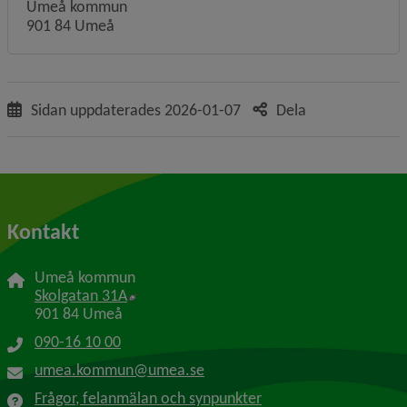
Umeå kommun
901 84 Umeå
Sidan uppdaterades
2026-01-07
Dela
Kontakt
Umeå kommun
Länk till annan webbplats, öppnas i nytt f
Skolgatan 31A
901 84 Umeå
090-16 10 00
umea.kommun@umea.se
Frågor, felanmälan och synpunkter