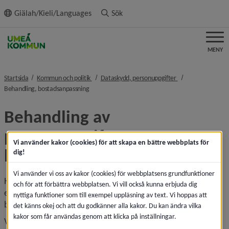
ll innehållet
Giälah/Kieli/Languages
Sök
MENY
nivå i brödsmulenavigeringen
nivå i brödsmulena
Startsida
Kommun och politik
Dataskydd, personuppgifter
nivå i brödsmulenavigeringen
Behandling, bostadsanpassning
Behandling av 
personuppgifter, 
Vi använder kakor (cookies) för att skapa en bättre webbplats för
bostadsanpassning
dig!
Vi använder vi oss av kakor (cookies) för webbplatsens grundfunktioner
Här kan du ta del av hur dina uppgifter behandlas, till 
och för att förbättra webbplatsen. Vi vill också kunna erbjuda dig
exempel syftet med behandlingen, den lagliga grunden för 
nyttiga funktioner som till exempel uppläsning av text. Vi hoppas att
behandlingen och hur länge uppgifterna kommer sparas.
det känns okej och att du godkänner alla kakor. Du kan ändra vilka
kakor som får användas genom att klicka på inställningar.
Vid ansökan om bostadsanpassningsbidrag så behöver vi 