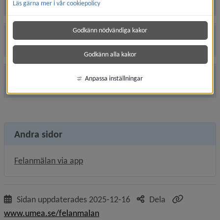
Läs gärna mer i vår cookiepolicy
Godkänn nödvändiga kakor
El, fjärrvärme, nät
Godkänn alla kakor
Anpassa inställningar
Skadeanmälan
Andra sidor
Felanmälan via app
Sidan uppdaterades
2025-12-16
Dela
www.umea.se/felanmalan