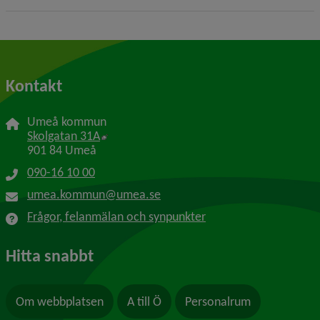
Kontakt
Umeå kommun
Länk till annan webbplats, öppnas i nytt f
Skolgatan 31A
901 84 Umeå
090-16 10 00
umea.kommun@umea.se
Frågor, felanmälan och synpunkter
Hitta snabbt
Om webbplatsen
A till Ö
Personalrum