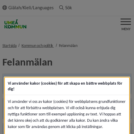
ll innehållet
Giälah/Kieli/Languages
Sök
MENY
nivå i brödsmulenavigeringen
nivå i brödsmulenavigeringen
Startsida
Kommun och politik
Felanmälan
Felanmälan
Gator, parker, utemiljöer
Vi använder kakor (cookies) för att skapa en bättre webbplats för
dig!
Vi använder vi oss av kakor (cookies) för webbplatsens grundfunktioner
Fastigheter
och för att förbättra webbplatsen. Vi vill också kunna erbjuda dig
nyttiga funktioner som till exempel uppläsning av text. Vi hoppas att
det känns okej och att du godkänner alla kakor. Du kan ändra vilka
kakor som får användas genom att klicka på inställningar.
Vatten, avlopp, avfall och återvinning