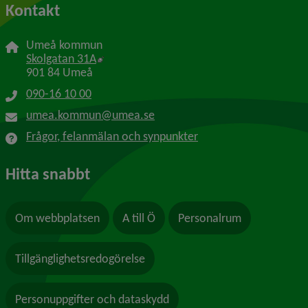
Kontakt
Umeå kommun
Länk till annan webbplats, öppnas i nytt f
Skolgatan 31A
901 84 Umeå
090-16 10 00
umea.kommun@umea.se
Frågor, felanmälan och synpunkter
Hitta snabbt
Om webbplatsen
A till Ö
Personalrum
Tillgänglighetsredogörelse
Personuppgifter och dataskydd