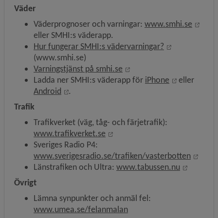
Väder
Länk 
Väderprognoser och varningar: 
www.smhi.se
eller SMHI:s väderapp.
Länk till ann
Hur fungerar SMHI:s vädervarningar?
(www.smhi.se)
Länk till annan webbplats
Varningstjänst på smhi.se
Länk till an
Ladda ner SMHI:s väderapp för 
iPhone
 eller 
Länk till annan webbplats, öppnas i nytt fö
Android
.
Trafik
Trafikverket (väg, tåg- och färjetrafik): 
Länk till annan webbplats, öpp
www.trafikverket.se
Sveriges Radio P4: 
Länk 
www.sverigesradio.se/trafiken/vasterbotten
Länk till
Länstrafiken och Ultra: 
www.tabussen.nu
Övrigt
Lämna synpunkter och anmäl fel: 
www.umea.se/felanmalan