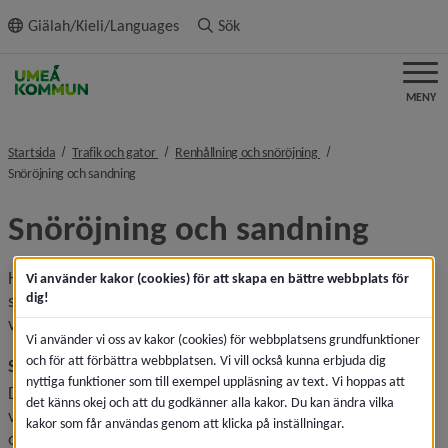
ll innehållet
Giälah/Kieli/Languages
Sök
MENY
nivå i brödsmulenavigeringen
nivå i brödsmulenaviger
Startsida
Trafik och gator
Renhållning och snöröjning
nivå i brödsmulenavigeringen
Snöröjning och sandning
Snöröjning och sandning
Här finns information om vinterväghållning via en 
Vi använder kakor (cookies) för att skapa en bättre webbplats för
dig!
snödagbok och plogkarta, och länkar till information om 
väder och trafik.
Vi använder vi oss av kakor (cookies) för webbplatsens grundfunktioner
och för att förbättra webbplatsen. Vi vill också kunna erbjuda dig
Snödagbok
nyttiga funktioner som till exempel uppläsning av text. Vi hoppas att
Du kan prenumerera och få ett mejl med information om 
det känns okej och att du godkänner alla kakor. Du kan ändra vilka
var, hur och när arbete med snöröjning, halkbekämpning 
kakor som får användas genom att klicka på inställningar.
och annan vinterväghållning pågår. Den uppdateras av 