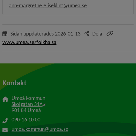
ann-margrethe.e.iseklint@umea.se
Sidan uppdaterades
2026-01-13
Dela
www.umea.se/folkhalsa
Kontakt
Umeå kommun
Länk till annan webbplats, öppnas i nytt f
Skolgatan 31A
901 84 Umeå
090-16 10 00
umea.kommun@umea.se