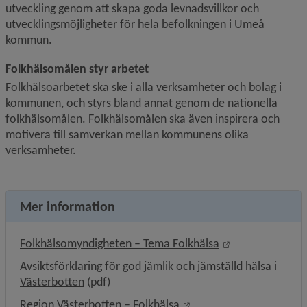
utveckling genom att skapa goda levnadsvillkor och 
utvecklingsmöjligheter för hela befolkningen i Umeå 
kommun.
Folkhälsomålen styr arbetet
Folkhälsoarbetet ska ske i alla verksamheter och bolag i 
kommunen, och styrs bland annat genom de nationella 
folkhälso­målen. Folkhälsomålen ska även inspirera och 
motivera till samverkan mellan kommunens olika 
verksamheter.
Mer information
Länk till annan 
Folkhälsomyndigheten – Tema Folkhälsa
Avsiktsförklaring för god jämlik och jämställd hälsa i 
, 183.3 kB, öppnas i nytt fönster.
Västerbotten
 (pdf)
Länk till annan webbplat
Region Västerbotten – Folkhälsa