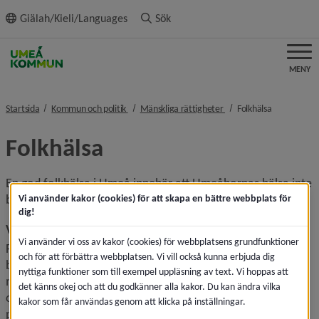
ll innehållet
Giälah/Kieli/Languages
Sök
MENY
nivå i brödsmulenavigeringen
nivå i brödsmulenaviger
nivå i bröds
Startsida
Kommun och politik
Mänskliga rättigheter
Folkhälsa
Folkhälsa
En god folkhälsa i Umeå innebär att Umeåbornas hälsa inte 
bara är så bra som möjligt utan också jämlikt fördelad.
Vi använder kakor (cookies) för att skapa en bättre webbplats för
dig!
Vad är folkhälsa?
Vi använder vi oss av kakor (cookies) för webbplatsens grundfunktioner
Folkhälsa är ett resultat av den sammanlagda hälsan i en 
och för att förbättra webbplatsen. Vi vill också kunna erbjuda dig
befolkning och mäts med indikatorer som till exempel 
nyttiga funktioner som till exempel uppläsning av text. Vi hoppas att
medel­livslängd, självupplevd hälsa, upplevelse av trygghet 
det känns okej och att du godkänner alla kakor. Du kan ändra vilka
och förekomst av sjukdom. Folkhälsa omfattar både 
kakor som får användas genom att klicka på inställningar.
psykisk, social och fysisk hälsa. Hälsa är något som berör 