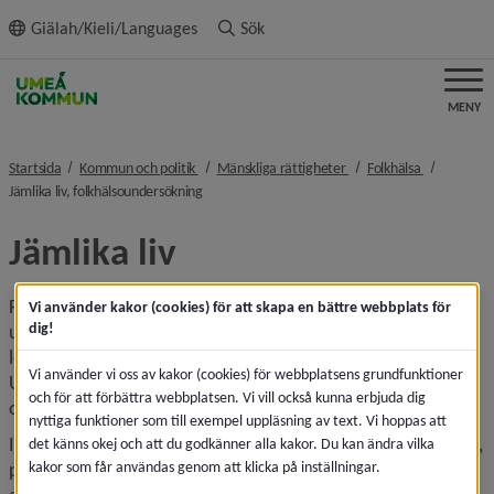
ll innehållet
Giälah/Kieli/Languages
Sök
MENY
nivå i brödsmulenavigeringen
nivå i brödsmulenaviger
nivå i bröd
Startsida
Kommun och politik
Mänskliga rättigheter
Folkhälsa
nivå i brödsmulenavigeringen
Jämlika liv, folkhälsoundersökning
Jämlika liv
Folkhälsoenkäten Jämlika liv är Umeå kommuns stora 
Vi använder kakor (cookies) för att skapa en bättre webbplats för
dig!
undersökning för att få bättre kunskap om livsvillkor, 
levnadsvanor och hälsa för kommunens invånare. 
Vi använder vi oss av kakor (cookies) för webbplatsens grundfunktioner
Undersökningen skickas till utvalda umeåbor som är 16 år 
och för att förbättra webbplatsen. Vi vill också kunna erbjuda dig
och äldre, och genom­fördes första gången 2020.
nyttiga funktioner som till exempel uppläsning av text. Vi hoppas att
I enkäten finns frågor om till exempel hälsa, fysisk aktivitet, 
det känns okej och att du godkänner alla kakor. Du kan ändra vilka
kakor som får användas genom att klicka på inställningar.
psykisk hälsa, matvanor, trygghet, trångboddhet och 