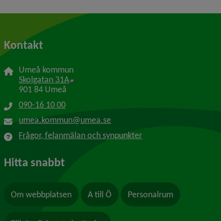
Kontakt
Umeå kommun
Länk till annan webbplats, öppnas i nytt f
Skolgatan 31A
901 84 Umeå
090-16 10 00
umea.kommun@umea.se
Frågor, felanmälan och synpunkter
Hitta snabbt
Om webbplatsen
A till Ö
Personalrum