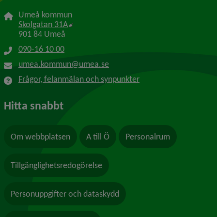
Umeå kommun
Länk till annan webbplats, öppnas i nytt f
Skolgatan 31A
901 84 Umeå
090-16 10 00
umea.kommun@umea.se
Frågor, felanmälan och synpunkter
Hitta snabbt
Om webbplatsen
A till Ö
Personalrum
Tillgänglighetsredogörelse
Personuppgifter och dataskydd