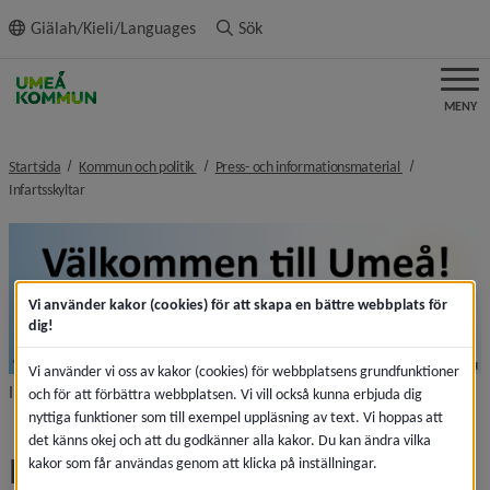
ll innehållet
Giälah/Kieli/Languages
Sök
MENY
nivå i brödsmulenavigeringen
nivå i brödsmu
Startsida
Kommun och politik
Press- och informationsmaterial
nivå i brödsmulenavigeringen
Infartsskyltar
F
Vi använder kakor (cookies) för att skapa en bättre webbplats för
dig!
Vi använder vi oss av kakor (cookies) för webbplatsens grundfunktioner
Infartsskyltarna finns vid de stora infarterna till Umeå.
och för att förbättra webbplatsen. Vi vill också kunna erbjuda dig
nyttiga funktioner som till exempel uppläsning av text. Vi hoppas att
det känns okej och att du godkänner alla kakor. Du kan ändra vilka
Infartsskyltar
kakor som får användas genom att klicka på inställningar.