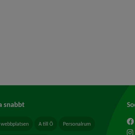
y för Psykisk ohälsa
y för Missbruk och beroende
 för Frivilliga arvoderade uppdrag
y för Våld och hot
a snabbt
So
webbplatsen
A till Ö
Personalrum
ytt fönster.