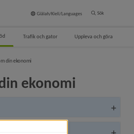
Till innehållet
Sök
Giälah/Kieli/Languages
töd
Trafik och gator
Uppleva och göra
vigeringen
nivå i brödsmulenavigeringen
 om din ekonomi
 din ekonomi