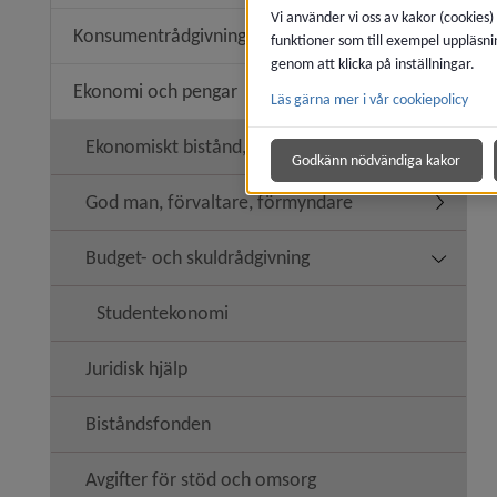
Vi använder vi oss av kakor (cookies)
Konsumentrådgivning
funktioner som till exempel uppläsni
Undermen
genom att klicka på inställningar.
Ekonomi och pengar
Läs gärna mer i vår cookiepolicy
Undermen
Ekonomiskt bistånd, försörjningsstöd
Undermen
Godkänn nödvändiga kakor
God man, förvaltare, förmyndare
Undermen
Budget- och skuldrådgivning
Undermen
Studentekonomi
Juridisk hjälp
Biståndsfonden
Avgifter för stöd och omsorg