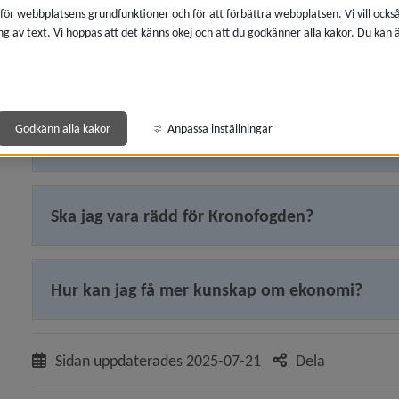
 för webbplatsens grundfunktioner och för att förbättra webbplatsen. Vi vill ocks
ng av text. Vi hoppas att det känns okej och att du godkänner alla kakor. Du kan
y för Konsumentrådgivning
Vad är en buffert?
y för Ekonomi och pengar
y för Ekonomiskt bistånd, försörjningsstöd
Godkänn alla kakor
Anpassa inställningar
Varför är det bra att ha en buffert?
y för God man, förvaltare, förmyndare
Ska jag vara rädd för Kronofogden?
y för Budget- och skuldrådgivning
Hur kan jag få mer kunskap om ekonomi?
Sidan uppdaterades
2025-07-21
Dela