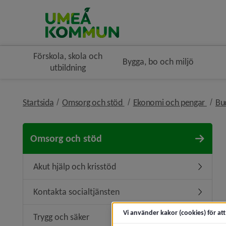
Förskola, skola och
Bygga, bo och miljö
utbildning
nivå i brödsmulenavigeringe
nivå 
Startsida
Omsorg och stöd
Ekonomi och pengar
Bu
Omsorg och stöd
Akut hjälp och krisstöd
Undermeny
Kontakta socialtjänsten
Undermen
Vi använder kakor (cookies) för at
Trygg och säker
Undermen