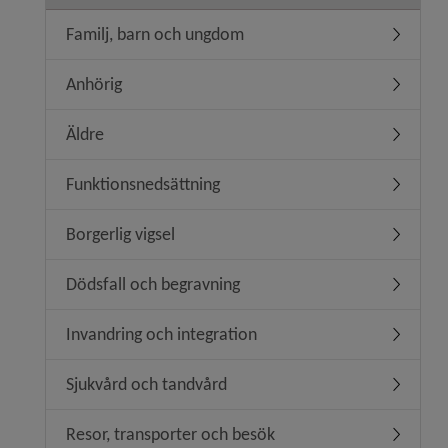
Familj, barn och ungdom
Undermen
Anhörig
Undermen
Äldre
Undermen
Funktionsnedsättning
Undermen
Borgerlig vigsel
Undermeny
Dödsfall och begravning
Undermen
Invandring och integration
Undermeny
Sjukvård och tandvård
Undermen
Resor, transporter och besök
Undermen