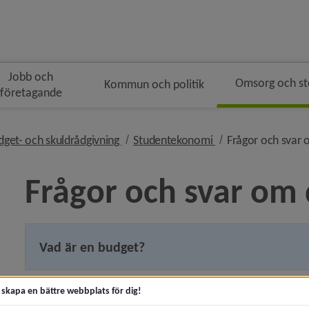
Jobb och
Omsorg och s
Kommun och politik
företagande
n
i brödsmulenavigeringen
nivå i brödsmulenavigeringen
nivå i brödsmulena
dget- och skuldrådgivning
Studentekonomi
Frågor och svar
Frågor och svar om
 för Akut hjälp och krisstöd
Vad är en budget?
y för Kontakta socialtjänsten
t skapa en bättre webbplats för dig!
Vad gör jag om jag inte kan betala hyran?
y för Trygg och säker