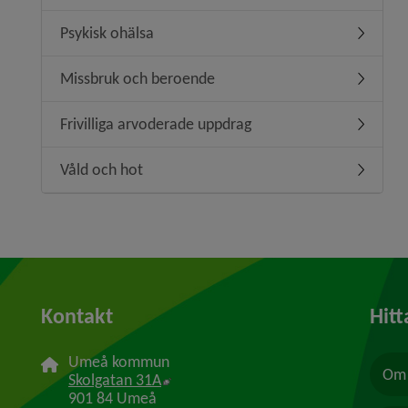
Psykisk ohälsa
Undermen
Missbruk och beroende
Undermen
Frivilliga arvoderade uppdrag
Undermeny
Våld och hot
Undermen
Kontakt
Hitt
Umeå kommun
Om 
Länk till annan webbplats, öppnas i n
Skolgatan 31A
901 84 Umeå