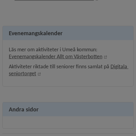
Evenemangskalender
Läs mer om aktiviteter i Umeå kommun: 
Länk till ann
Evenemangskalender Allt om Västerbotten
Aktiviteter riktade till seniorer finns samlat på 
Digitala 
Länk till annan webbplats, öppnas i nytt fön
seniortorget
Andra sidor