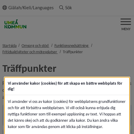
ll innehållet
Giälah/Kieli/Languages
Sök
MENY
nivå i brödsmulenavigeringen
nivå i brödsmulenavigeringe
Startsida
Omsorg och stöd
Funktionsnedsättning
nivå i brödsmulenavigeringen
nivå i brödsmulenavigeringen
Fritidsaktiviteter och mötesplatser
Träffpunkter
Träffpunkter
På de olika mötesplatserna kan du träffa nya vänner, umgås 
Vi använder kakor (cookies) för att skapa en bättre webbplats för
dig!
och delta i en mängd olika aktiviteter. Du är välkommen till 
alla mötesplatser, oavsett var du bor.
Vi använder vi oss av kakor (cookies) för webbplatsens grundfunktioner
och för att förbättra webbplatsen. Vi vill också kunna erbjuda dig
nyttiga funktioner som till exempel uppläsning av text. Vi hoppas att
Botsmarks mötesplats
det känns okej och att du godkänner alla kakor. Du kan ändra vilka
kakor som får användas genom att klicka på inställningar.