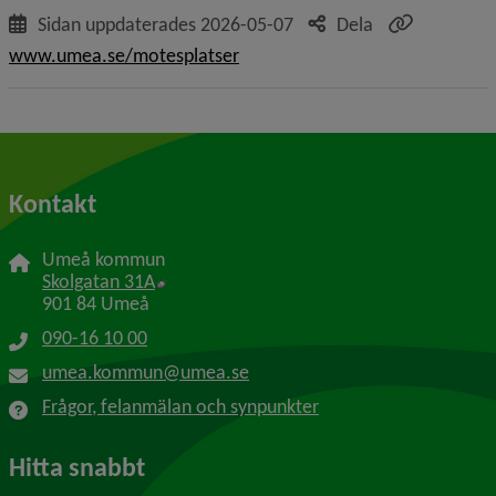
Sidan uppdaterades
2026-05-07
Dela
www.umea.se/motesplatser
Kontakt
Umeå kommun
Länk till annan webbplats, öppnas i nytt f
Skolgatan 31A
901 84 Umeå
090-16 10 00
umea.kommun@umea.se
Frågor, felanmälan och synpunkter
Hitta snabbt