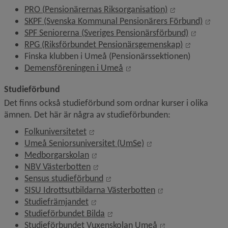
Länk till anna
PRO (Pensionärernas Riksorganisation)
Länk 
SKPF (Svenska Kommunal Pensionärers Förbund)
Länk till
SPF Seniorerna (Sveriges Pensionärsförbund)
Länk till 
RPG (Riksförbundet Pensionärsgemenskap)
Finska klubben i Umeå (Pensionärssektionen)
Länk till annan webbplats, 
Demensföreningen i Umeå
Studieförbund
Det finns också studieförbund som ordnar kurser i olika 
ämnen. Det här är några av studieförbunden:
Länk till annan webbplats, öppnas i n
Folkuniversitetet
Länk till annan webbp
Umeå Seniorsuniversitet (UmSe)
Länk till annan webbplats, öppnas i 
Medborgarskolan
Länk till annan webbplats, öppnas i 
NBV Västerbotten
Länk till annan webbplats, öppna
Sensus studieförbund
Länk till annan we
SISU Idrottsutbildarna Västerbotten
Länk till annan webbplats, öppnas i 
Studiefrämjandet
Länk till annan webbplats, öppna
Studieförbundet Bilda
Länk till annan w
Studieförbundet Vuxenskolan Umeå