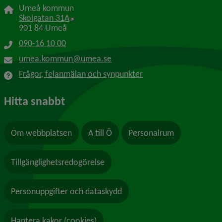
Umeå kommun
Länk till annan webbplats, öppnas i nytt f
Skolgatan 31A
901 84 Umeå
090-16 10 00
umea.kommun@umea.se
Frågor, felanmälan och synpunkter
Hitta snabbt
Om webbplatsen
A till Ö
Personalrum
Tillgänglighetsredogörelse
Personuppgifter och dataskydd
Hantera kakor (cookies)