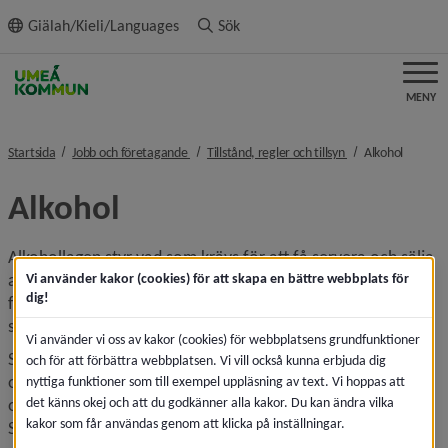
ll innehållet
Giälah/Kieli/Languages
Sök
MENY
nivå i brödsmulenavigeringen
nivå i brödsmulena
nivå i b
Startsida
Jobb och företagande
Tillstånd, regler och tillsyn
Alkohol
Alkohol
Alkohollagen styr vad som krävs för att få servera och sälja 
alkoholdrycker. Lagen är en social skyddslag och har till 
Vi använder kakor (cookies) för att skapa en bättre webbplats för
dig!
främsta syfte att begränsa alkoholens negativa 
skadeverkningar.
Vi använder vi oss av kakor (cookies) för webbplatsens grundfunktioner
Servering av alkoholdrycker får endast ske i sådan 
och för att förbättra webbplatsen. Vi vill också kunna erbjuda dig
omfattning och i sådana former att skador eller brister i 
nyttiga funktioner som till exempel uppläsning av text. Vi hoppas att
det känns okej och att du godkänner alla kakor. Du kan ändra vilka
ordning och nykterhet på serveringsstället inte uppstår. 
kakor som får användas genom att klicka på inställningar.
Som ett särskilt skydd för unga finns åldersgränsen 18 år.