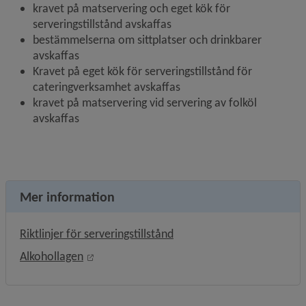
kravet på matservering och eget kök för 
serveringstillstånd avskaffas
bestämmelserna om sittplatser och drinkbarer 
avskaffas
Kravet på eget kök för serveringstillstånd för 
cateringverksamhet avskaffas
kravet på matservering vid servering av folköl 
avskaffas
Mer information
, 285.1 kB.
Riktlinjer för serveringstillstånd
Länk till annan webbplats, öppnas i nytt fön
Alkohollagen