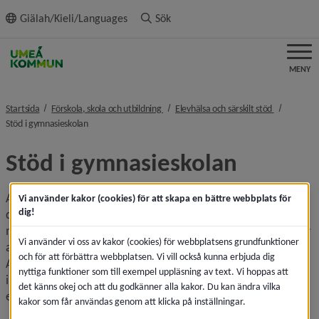
ll innehållet
Giälah/Kieli/Languages
Sök
MENY
nivå i brödsmulenavigeringen
nivå i bröd
Startsida
Förskola, skola och utbildning
Elevhälsa och särskilt stöd
nivå i brödsmulenavigeringen
Stöd i gymnasieskolan
Stöd i gymnasieskolan
Alla elever har rätt till ledning och stimulans i skolan för att 
Vi använder kakor (cookies) för att skapa en bättre webbplats för
dig!
de, utifrån sina förutsättningar, ska kunna nå så långt som 
möjligt i sin kunskapsutveckling. En del elever kan ha behov 
Vi använder vi oss av kakor (cookies) för webbplatsens grundfunktioner
av extra anpassningar under en kortare eller längre tid. 
och för att förbättra webbplatsen. Vi vill också kunna erbjuda dig
Andra kan behöva någon form av särskilt stöd. Det krävs 
nyttiga funktioner som till exempel uppläsning av text. Vi hoppas att
inte någon diagnos för att ha rätt till extra anpassningar 
det känns okej och att du godkänner alla kakor. Du kan ändra vilka
eller särskilt stöd.
kakor som får användas genom att klicka på inställningar.