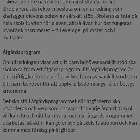
riskerar att inte nå målen som minst ska nås enligt 
läroplanen, ska rektorn besluta om en utredning som 
klarlägger elevens behov av särskilt stöd. Skolan ska titta på 
hela skolsituation för eleven, alltså även hur det fungerar 
utanför klassrummet – till exempel på raster och i 
matsalen.
Åtgärdsprogram
Om utredningen visar att ditt barn behöver särskilt stöd ska 
skolan ta fram ett åtgärdsprogram. Ett åtgärdsprogram är 
en skriftlig, konkret plan för vilken form av särskilt stöd som 
ditt barn behöver för att uppfylla bedömnings- eller betygs­
kriterierna.
Det ska stå i åtgärdsprogrammet när åtgärderna ska 
utvärderas och vem som ansvarar för varje åtgärd. Om ni 
vill kan du och ditt barn vara med när åtgärdsprogrammet 
utarbetas, så att ni kan ge er syn på skolsituationen och kan 
komma med förslag på åtgärder.