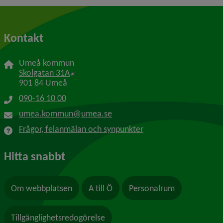
Kontakt
Umeå kommun
Länk till annan webbplats, öppnas i nytt f
Skolgatan 31A
901 84 Umeå
090-16 10 00
umea.kommun@umea.se
Frågor, felanmälan och synpunkter
Hitta snabbt
Om webbplatsen
A till Ö
Personalrum
Tillgänglighetsredogörelse