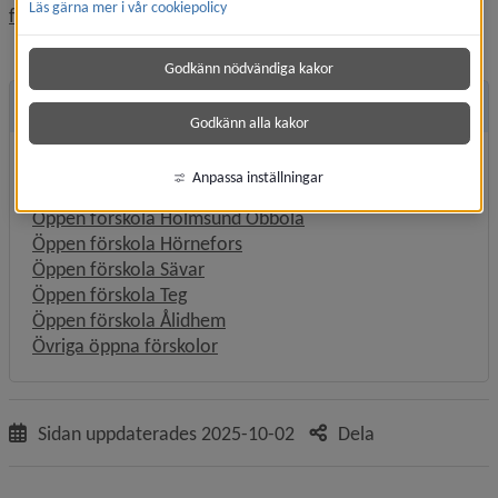
Läs gärna mer i vår cookiepolicy
Länk till annan webbplats, öppnas i nytt fönster.
forskola/
Godkänn nödvändiga kakor
Andra sidor
Godkänn alla kakor
Öppen förskola Backen
Anpassa inställningar
Öppen förskola Ersboda
Öppen förskola Holmsund Obbola
Öppen förskola Hörnefors
Öppen förskola Sävar
Öppen förskola Teg
Öppen förskola Ålidhem
Övriga öppna förskolor
Sidan uppdaterades
2025-10-02
Dela