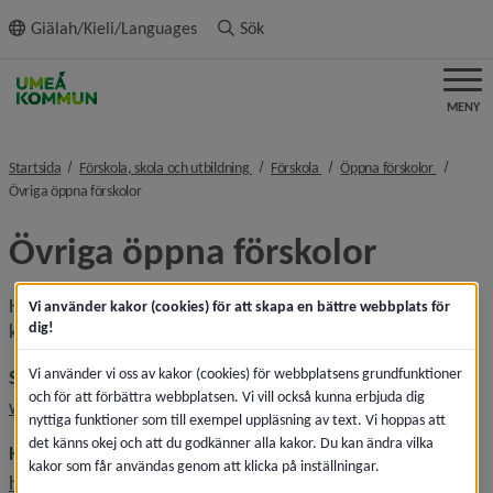
ll innehållet
Giälah/Kieli/Languages
Sök
MENY
nivå i brödsmulenavigeringen
nivå i brödsmulenavigeringen
nivå i br
Startsida
Förskola, skola och utbildning
Förskola
Öppna förskolor
nivå i brödsmulenavigeringen
Övriga öppna förskolor
Övriga öppna förskolor
Här finns länkar till Öppna förskolor som inte drivs av 
Vi använder kakor (cookies) för att skapa en bättre webbplats för
dig!
kommunen.
Vi använder vi oss av kakor (cookies) för webbplatsens grundfunktioner
Svenska kyrkan
och för att förbättra webbplatsen. Vi vill också kunna erbjuda dig
Länk till ann
www.svenskakyrkan.se/umea/oppenforskola
nyttiga funktioner som till exempel uppläsning av text. Vi hoppas att
det känns okej och att du godkänner alla kakor. Du kan ändra vilka
Hedlundakyrkan, Equmeniakyrkan
kakor som får användas genom att klicka på inställningar.
https://hedlundakyrkan.se/kalender/kategori/oppen-