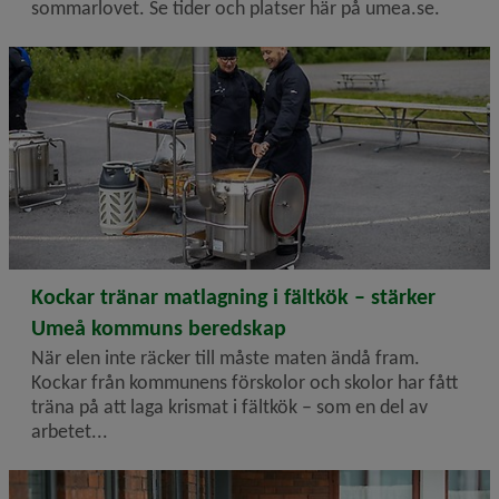
sommarlovet. Se tider och platser här på umea.se.
2026-06-16
Kockar tränar matlagning i fältkök – stärker
Umeå kommuns beredskap
När elen inte räcker till måste maten ändå fram.
Kockar från kommunens förskolor och skolor har fått
träna på att laga krismat i fältkök – som en del av
arbetet...