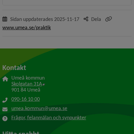
Sidan uppdaterades
2025-11-17
Dela
www.umea.se/praktik
Kontakt
Umeå kommun
Länk till annan webbplats, öppnas i nytt f
Skolgatan 31A
901 84 Umeå
090-16 10 00
umea.kommun@umea.se
Frågor, felanmälan och synpunkter
Hitta snabbt