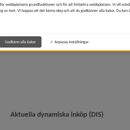
 för webbplatsens grundfunktioner och för att förbättra webbplatsen. Vi vill ocks
ng av text. Vi hoppas att det känns okej och att du godkänner alla kakor. Du kan
 för Tillstånd, regler och tillsyn
y för Upphandling och inköp
Godkänn alla kakor
Anpassa inställningar
y för Lämna anbud
y för Hur man fakturerar kommunen
Aktuella dynamiska inköp (DIS)
y för Upphandling med social hänsyn