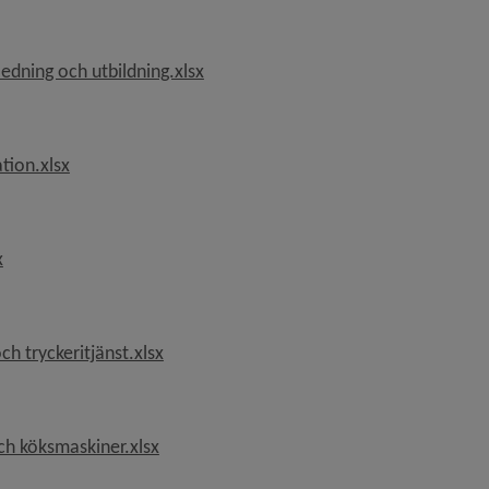
, 14.7 kB, öppnas i nytt fönster.
edning och utbildning.xlsx
, 16.8 kB, öppnas i nytt fönster.
tion.xlsx
, 11 kB, öppnas i nytt fönster.
x
, 10.6 kB, öppnas i nytt fönster.
h tryckeritjänst.xlsx
, 16.3 kB, öppnas i nytt fönster.
ch köksmaskiner.xlsx