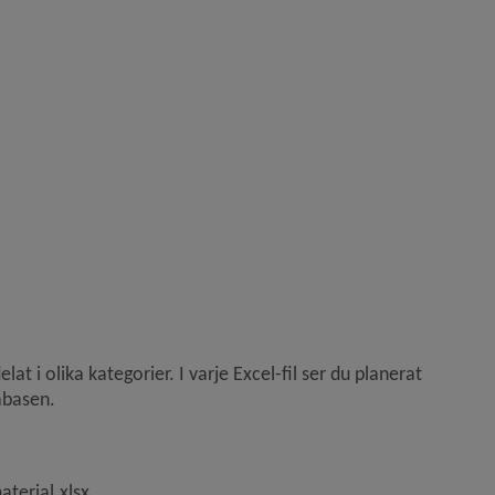
 i olika kategorier. I varje Excel-fil ser du planerat 
tabasen.
, 16.6 kB, öppnas i nytt fönster.
aterial.xlsx