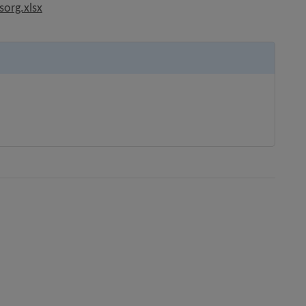
, 16.7 kB, öppnas i nytt fönster.
sorg.xlsx
änk till annan webbplats, öppnas i nytt fönster.