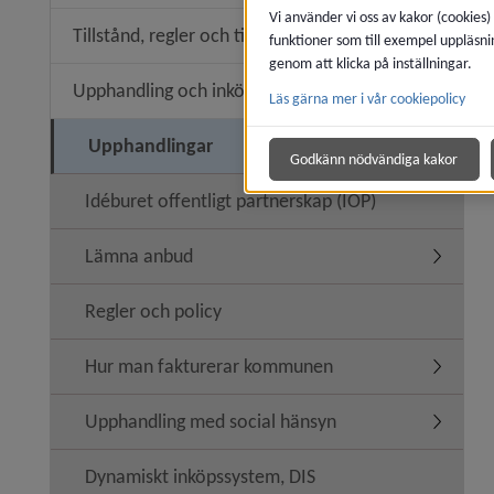
Vi använder vi oss av kakor (cookies)
Tillstånd, regler och tillsyn
funktioner som till exempel uppläsni
Undermeny
genom att klicka på inställningar.
Upphandling och inköp
Läs gärna mer i vår cookiepolicy
Undermen
Upphandlingar
Godkänn nödvändiga kakor
Idéburet offentligt partnerskap (IOP)
Lämna anbud
Undermen
Regler och policy
Hur man fakturerar kommunen
Undermen
Upphandling med social hänsyn
Undermen
Dynamiskt inköpssystem, DIS