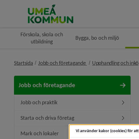
Förskola, skola och
Bygga, bo och miljö
utbildning
nivå i brödsmulenaviger
Startsida
Jobb och företagande
Upphandling och ink
Jobb och företagande
Jobb och praktik
Undermen
Starta och driva företag
Undermeny
Vi använder kakor (cookies) för at
Mark och lokaler
Undermen