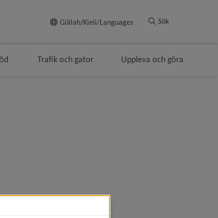
Till innehållet
Sök
Giälah/Kieli/Languages
töd
Trafik och gator
Uppleva och göra