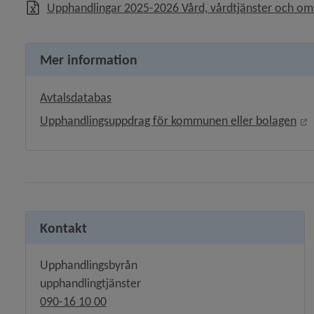
Upphandlingar 2025-2026 Vård, vårdtjänster och om
Mer information
Länk till annan webbplats.
Avtalsdatabas
L
Upphandlingsuppdrag för kommunen eller bolagen
Kontakt
Upphandlingsbyrån
upphandlingtjänster
090-16 10 00