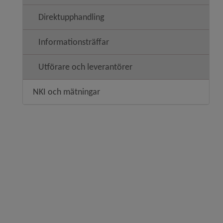
Direktupphandling
Informationsträffar
Utförare och leverantörer
NKI och mätningar