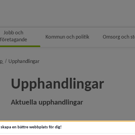
Jobb och
Kommun och politik
Omsorg och s
företagande
ingen
nivå i brödsmulenavigeringen
nivå i brödsmulenavigeringen
öp
Upphandlingar
Upphandlingar
Aktuella upphandlingar
y för Jobb och praktik
 för Starta och driva företag
t skapa en bättre webbplats för dig!
y för Mark och lokaler