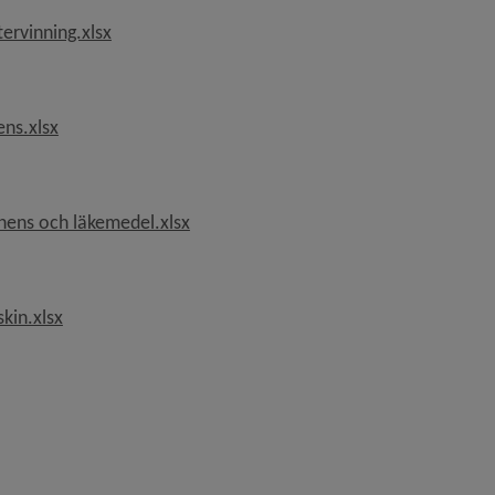
, 16.4 kB, öppnas i nytt fönster.
ervinning.xlsx
, 15.4 kB, öppnas i nytt fönster.
ns.xlsx
, 15.6 kB, öppnas i nytt fönster.
nens och läkemedel.xlsx
, 16.9 kB, öppnas i nytt fönster.
kin.xlsx
 öppnas i nytt fönster.