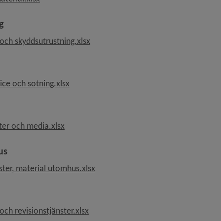
g
, 10.5 kB, öppnas i nytt fönster.
och skyddsutrustning.xlsx
, 15.9 kB, öppnas i nytt fönster.
ice och sotning.xlsx
, 15.3 kB, öppnas i nytt fönster.
ter och media.xlsx
us
, 11.3 kB, öppnas i nytt fönster.
ter, material utomhus.xlsx
, 16.2 kB, öppnas i nytt fönster.
ch revisionstjänster.xlsx