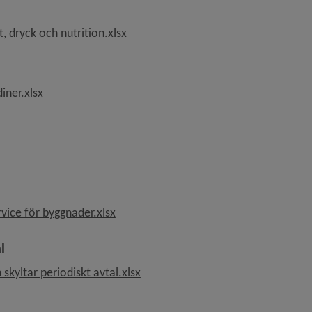
, 16.2 kB, öppnas i nytt fönster.
 dryck och nutrition.xlsx
, 16.4 kB, öppnas i nytt fönster.
iner.xlsx
kB, öppnas i nytt fönster.
, 18.1 kB, öppnas i nytt fönster.
vice för byggnader.xlsx
l
, 15.3 kB, öppnas i nytt fönster.
skyltar periodiskt avtal.xlsx