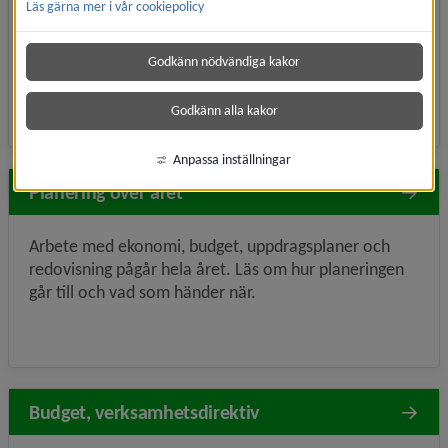
Läs gärna mer i vår cookiepolicy
Sveriges kommuner står inför tuffa ekonomiska
utmaningar, det gäller även Umeå kommun. Läs mer
Godkänn nödvändiga kakor
om läge och förutsättningar​ för Umeå kommuns
ekonomi.
Godkänn alla kakor
Anpassa inställningar
Planering över året
Arbete med ekonomi, budget, uppdragsplaner och
redovisning pågår hela året. Läs om hur planeringen
går till och vad som händer när.
Budget, verksamhetsdirektiv