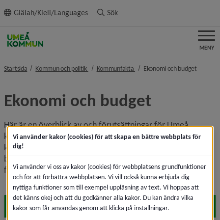
ll innehållet
Giälah/Kieli/Languages
Sök
MENY
nivå i brödsmulenavigeringen
nivå i brödsmulenavigeringen
nivå i b
Startsida
Kommun och politik
Kommunfakta
Ekonomi och budget
Ekonomi och budget
Här är en överblick av och förutsättningar för Umeå 
kommuns ekonomi – information om budget, intäkter och 
Vi använder kakor (cookies) för att skapa en bättre webbplats för
dig!
kostnader, årsredovisning, förklaring av ekonomiska 
begrepp och en beskrivning av hur ekonomin planeras och 
Vi använder vi oss av kakor (cookies) för webbplatsens grundfunktioner
följs upp.
och för att förbättra webbplatsen. Vi vill också kunna erbjuda dig
nyttiga funktioner som till exempel uppläsning av text. Vi hoppas att
det känns okej och att du godkänner alla kakor. Du kan ändra vilka
Läge och förutsättningar
kakor som får användas genom att klicka på inställningar.